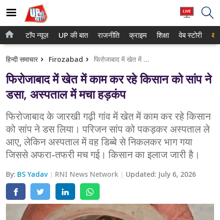
टॉप न्यूज़
UP की बात
राजनीति
क्राइम
शिक्षा
वेब स्टोरी
आप
होम
नोएडा
हिन्दी समाचार
Firozabad
फिरोजाबाद में खेत में काम कर रहे किसान को सांप ने डसा, अस्पताल में मचा हड़कंप
टॉप न्यूज़
गाजियाबाद
फिरोजाबाद में खेत में काम कर रहे किसान को सांप ने
UP की बात
लखनऊ
डसा, अस्पताल में मचा हड़कंप
राजनीति
कानपुर
फिरोजाबाद के जारखी गढ़ी गांव में खेत में काम कर रहे किसान
को सांप ने डस लिया। परिजन सांप को पकड़कर अस्पताल ले
क्राइम
वाराणसी
आए, लेकिन अस्पताल में वह डिब्बे से निकलकर भाग गया
शिक्षा
आगरा
जिससे अफरा-तफरी मच गई। किसान का इलाज जारी है।
वेब स्टोरी
अयोध्या
By:
BS Yadav
RNI News Network
Updated:
July 6, 2026
अलीगढ़
मथुरा