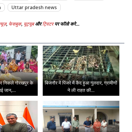
n
Uttar pradesh news
्यूज़
,
फेसबुक
,
यूट्यूब
और
ट्विटर
पर फॉलो करे...
पर निकले गोरखपुर के
बिजनौर में पिंजरे में कैद हुआ गुलदार, ग्रामीणों
ई जान,...
ने ली राहत की...