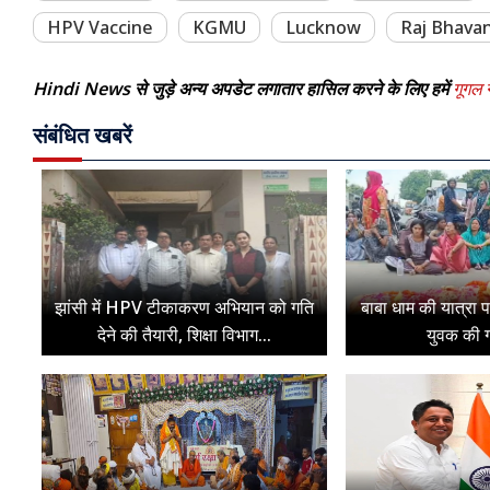
HPV Vaccine
KGMU
Lucknow
Raj Bhava
Hindi News से जुड़े अन्य अपडेट लगातार हासिल करने के लिए हमें
गूगल न
संबंधित खबरें
झांसी में HPV टीकाकरण अभियान को गति
बाबा धाम की यात्रा 
देने की तैयारी, शिक्षा विभाग...
युवक की ग