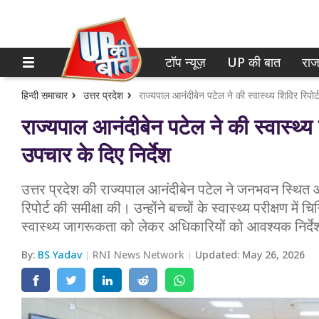
टॉप न्यूज़
UP की बात
राज
होम
नोएडा
गाजियाबाद
टॉप न्यूज़
हिन्दी समाचार
उत्तर प्रदेश
राज्यपाल आनंदीबेन पटेल ने की स्वास्थ्य शिविर रिपोर्ट 
राज्यपाल आनंदीबेन पटेल ने की स्वास्थ्य शि
लखनऊ
UP की बात
उपचार के दिए निर्देश
कानपुर
राजनीति
उत्तर प्रदेश की राज्यपाल आनंदीबेन पटेल ने जनभवन स्थित आद
वाराणसी
क्राइम
रिपोर्ट की समीक्षा की। उन्होंने बच्चों के स्वास्थ्य परीक्षण म
आगरा
स्वास्थ्य जागरूकता को लेकर अधिकारियों को आवश्यक निर्द
शिक्षा
अयोध्या
By:
BS Yadav
RNI News Network
Updated:
May 26, 2026
वेब स्टोरी
अलीगढ़
मथुरा