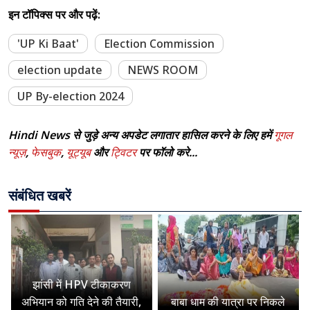
इन टॉपिक्स पर और पढ़ें:
'UP Ki Baat'
Election Commission
election update
NEWS ROOM
UP By-election 2024
Hindi News से जुड़े अन्य अपडेट लगातार हासिल करने के लिए हमें
गूगल
न्यूज़
,
फेसबुक
,
यूट्यूब
और
ट्विटर
पर फॉलो करे...
संबंधित खबरें
झांसी में HPV टीकाकरण
अभियान को गति देने की तैयारी,
बाबा धाम की यात्रा पर निकले