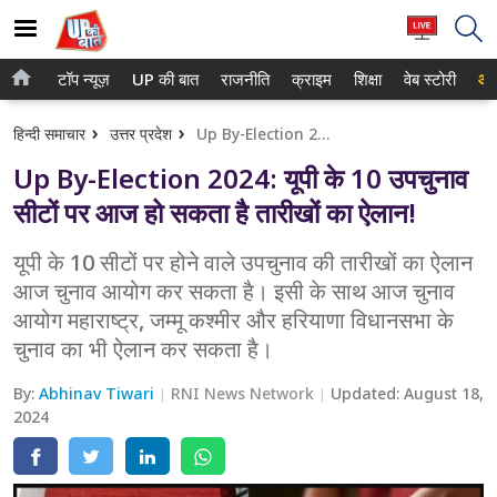
टॉप न्यूज़
UP की बात
राजनीति
क्राइम
शिक्षा
वेब स्टोरी
आप
होम
नोएडा
हिन्दी समाचार
उत्तर प्रदेश
Up By-Election 2024: यूपी के 10 उपचुनाव सीटों पर आज हो सकता है तारीखों का ऐलान!
टॉप न्यूज़
गाजियाबाद
Up By-Election 2024: यूपी के 10 उपचुनाव
UP की बात
लखनऊ
सीटों पर आज हो सकता है तारीखों का ऐलान!
राजनीति
कानपुर
यूपी के 10 सीटों पर होने वाले उपचुनाव की तारीखों का ऐलान
आज चुनाव आयोग कर सकता है। इसी के साथ आज चुनाव
क्राइम
वाराणसी
आयोग महाराष्ट्र, जम्मू कश्मीर और हरियाणा विधानसभा के
शिक्षा
आगरा
चुनाव का भी ऐलान कर सकता है।
वेब स्टोरी
अयोध्या
By:
Abhinav Tiwari
RNI News Network
Updated:
August 18,
2024
अलीगढ़
मथुरा