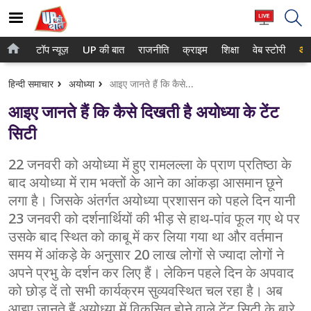
टॉप न्यूज़
UP की बात
राजनीति
क्राइम
शिक्षा
वेब स्टोरी
आप
होम
नोएडा
हिन्दी समाचार
अयोध्या
आइए जानते हैं कि कैसे दिखती है अयोध्या के टेंट सिटी
टॉप न्यूज़
गाजियाबाद
आइए जानते हैं कि कैसे दिखती है अयोध्या के टेंट
UP की बात
लखनऊ
सिटी
राजनीति
कानपुर
22 जनवरी को अयोध्या में हुए रामलल्ला के प्राण प्रतिष्ठा के
बाद अयोध्या में राम भक्तों के आने का आंकड़ा आसमान छूने
क्राइम
वाराणसी
लगा है। जिसके अंतर्गत अयोध्या प्रशासन को पहले दिन यानी
शिक्षा
आगरा
23 जनवरी को दर्शनार्थियों की भीड़ से हाथ-पांव फूल गए थे पर
उसके बाद स्थित को काबू में कर लिया गया था और वर्तमान
वेब स्टोरी
अयोध्या
समय में आंकड़े के अनुसार 20 लाख लोगों से ज्यादा लोगों ने
अपने प्रभु के दर्शन कर लिए हैं। लेकिन पहले दिन के अपवाद
अलीगढ़
को छोड़ दें तो सभी कार्यक्रम सुव्यवस्थित चल रहा है। अब
मथुरा
आइए जानते हैं अयोध्या में विकसित होने वाले टेंट सिटी के बारे