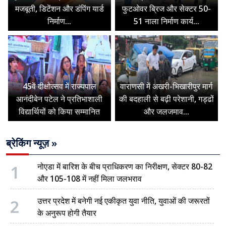
मजबूती, डिटेंशन और डंपिंग यार्ड
फुटओवर ब्रिज और सेक्टर 50-
निर्माण...
51 नाला निर्माण कार्य...
45वें दीक्षोत्सव में राज्यपाल
वाराणसी में अखरी-भिखारीपुर मार्ग
आनंदीबेन पटेल ने प्रतिभाशाली
की बदहाली से बढ़ी परेशानी, गड्ढों
विद्यार्थियों को किया सम्मानित
और जलजमाव...
ब्रेकिंग न्यूज़ »
1
नोएडा में बारिश के बीच प्राधिकरण का निरीक्षण, सेक्टर 80-82
और 105-108 में नहीं मिला जलभराव
2
उत्तर प्रदेश में बनेगी नई एकीकृत युवा नीति, युवाओं की जरूरतों
के अनुरूप होगी तैयार