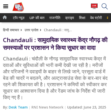
टॉप न्यूज़
UP की बात
राजनीति
क्राइम
शिक्षा
वेब स्टोरी
आप
होम
नोएडा
हिन्दी समाचार
उत्तर प्रदेश
Chandauli : सामुदायिक स्वास्थ्य केंद्र नौगढ़ की समस्याओं पर प्रशासन ने किया सुधार का वादा
टॉप न्यूज़
गाजियाबाद
Chandauli : सामुदायिक स्वास्थ्य केंद्र नौगढ़ की
UP की बात
लखनऊ
समस्याओं पर प्रशासन ने किया सुधार का वादा
राजनीति
कानपुर
Chandauli : चंदौली के नौगढ़ सामुदायिक स्वास्थ्य केंद्र में
दवाओं और सुविधाओं की भारी कमी देखी जा रही है। मरीजों
क्राइम
वाराणसी
और परिजनों ने दवाइयों के बाहर से लिखे जाने, प्रसूता वार्ड में
शिक्षा
आगरा
बेड की चादरें न बदलने, और अल्ट्रासाउंड सेवा के बार-बार बंद
रहने की शिकायत की है। प्रशासन ने कमियों को स्वीकार कर
वेब स्टोरी
अयोध्या
सुधार का आश्वासन दिया है और रेंडम जांच के निर्देश भी जारी
किए गए हैं।
अलीगढ़
By:
Desk Team
RNI News Network
Updated:
June 23, 2025
मथुरा