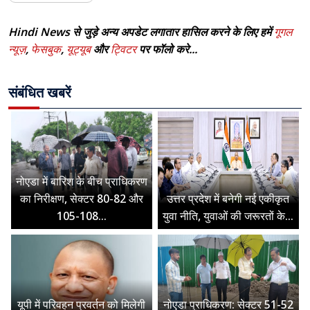
Hindi News से जुड़े अन्य अपडेट लगातार हासिल करने के लिए हमें
गूगल
न्यूज़
,
फेसबुक
,
यूट्यूब
और
ट्विटर
पर फॉलो करे...
संबंधित खबरें
नोएडा में बारिश के बीच प्राधिकरण
का निरीक्षण, सेक्टर 80-82 और
उत्तर प्रदेश में बनेगी नई एकीकृत
105-108...
युवा नीति, युवाओं की जरूरतों के...
यूपी में परिवहन प्रवर्तन को मिलेगी
नोएडा प्राधिकरण: सेक्टर 51-52