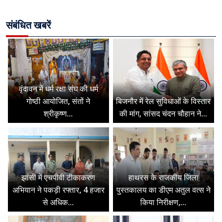
संबंधित खबरें
वृंदावन में धर्म रक्षा संघ की धर्म
गोष्ठी आयोजित, संतों ने
बिजनौर में रेल सुविधाओं के विस्तार
श्रीकृष्ण...
की मांग, सांसद चंदन चौहान ने...
झांसी में एचपीवी टीकाकरण
हाथरस के राजकीय जिला
अभियान ने पकड़ी रफ्तार, 4 हजार
पुस्तकालय का डीएम अतुल वत्स ने
से अधिक...
किया निरीक्षण,...