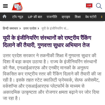
टॉप न्यूज़
UP की बात
राजनीति
क्राइम
शिक्षा
वेब स्टोरी
आप
होम
नोएडा
हिन्दी समाचार
उत्तर प्रदेश
यूपी के इंजीनियरिंग संस्थानों को राष्ट्रीय रैंकिंग दिलाने की तैयारी, गुणवत्ता सुधार अभियान तेज
टॉप न्यूज़
गाजियाबाद
यूपी के इंजीनियरिंग संस्थानों को राष्ट्रीय रैंकिंग
UP की बात
लखनऊ
दिलाने की तैयारी, गुणवत्ता सुधार अभियान तेज
राजनीति
कानपुर
उत्तर प्रदेश सरकार ने तकनीकी शिक्षा में गुणवत्ता सुधार की
दिशा में बड़ा कदम उठाया है। राज्य के इंजीनियरिंग संस्थानों
क्राइम
वाराणसी
को नैक, एनआईआरएफ और एनबीए मानकों के अनुरूप
शिक्षा
आगरा
विकसित कर राष्ट्रीय स्तर की रैंकिंग दिलाने की तैयारी की जा
रही है। इसके तहत स्टेट क्वालिटी फ्रेमवर्क, सेल्फ असेसमेंट,
वेब स्टोरी
अयोध्या
वर्कशॉप्स और एसआईआरएफ प्लेटफॉर्म के माध्यम से
अकादमिक उत्कृष्टता और रोजगार क्षमता बढ़ाने पर जोर दिया
अलीगढ़
जा रहा है।
मथुरा