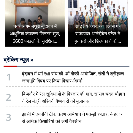
नगर निगम मथुरा-वृंदावन में
राष्ट्रीय हथकरघा दिवस पर
आधुनिक कंपैक्टर सिस्टम शुरू,
राज्यपाल आनंदीबेन पटेल ने
6600 फाइलों के सुरक्षित...
बुनकरों और शिल्पकारों की...
ब्रेकिंग न्यूज़ »
1
वृंदावन में धर्म रक्षा संघ की धर्म गोष्ठी आयोजित, संतों ने श्रीकृष्ण
जन्मभूमि विषय पर किया विचार-विमर्श
2
बिजनौर में रेल सुविधाओं के विस्तार की मांग, सांसद चंदन चौहान
ने रेल मंत्री अश्विनी वैष्णव से की मुलाकात
3
झांसी में एचपीवी टीकाकरण अभियान ने पकड़ी रफ्तार, 4 हजार
से अधिक किशोरियों को लगी वैक्सीन