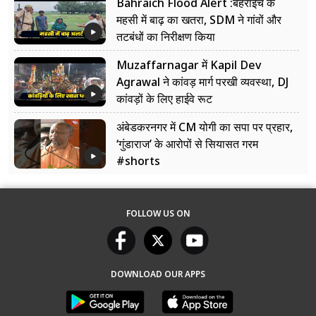
Bahraich Flood Alert :बहराइच के
महसी में बाढ़ का खतरा, SDM ने गांवों और
तटबंधों का निरीक्षण किया
Muzaffarnagar में Kapil Dev
Agrawal ने कांवड़ मार्ग परखी व्यवस्था, DJ
कांवड़ों के लिए हाईवे रूट
अंबेडकरनगर में CM योगी का सपा पर प्रहार,
‘गुंडाराज’ के आरोपों से सियासत गरम
#shorts
FOLLOW US ON
DOWNLOAD OUR APPS