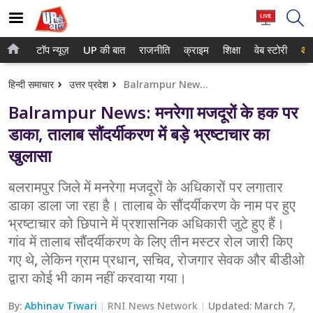
टॉप न्यूज़
UP की बात
राजनीति
क्राइम
शिक्षा
वेब स्टोरी
आप
होम
नोएडा
हिन्दी समाचार
उत्तर प्रदेश
Balrampur News: मनरेगा मजदूरों के हक पर डाका, तालाब सौंदर्यीकरण में बड़े भ्रष्टाचार का खुलासा
टॉप न्यूज़
गाजियाबाद
Balrampur News: मनरेगा मजदूरों के हक पर
UP की बात
लखनऊ
डाका, तालाब सौंदर्यीकरण में बड़े भ्रष्टाचार का
खुलासा
राजनीति
कानपुर
क्राइम
बलरामपुर जिले में मनरेगा मजदूरों के अधिकारों पर लगातार
वाराणसी
डाका डाला जा रहा है। तालाब के सौंदर्यीकरण के नाम पर हुए
शिक्षा
आगरा
भ्रष्टाचार को छिपाने में प्रशासनिक अधिकारी जुटे हुए हैं।
गांव में तालाब सौंदर्यीकरण के लिए तीन मस्टर रोल जारी किए
वेब स्टोरी
अयोध्या
गए थे, लेकिन ग्राम प्रधान, सचिव, रोजगार सेवक और बीडीओ
द्वारा कोई भी काम नहीं करवाया गया।
अलीगढ़
By:
Abhinav Tiwari
RNI News Network
Updated:
March 7,
मथुरा