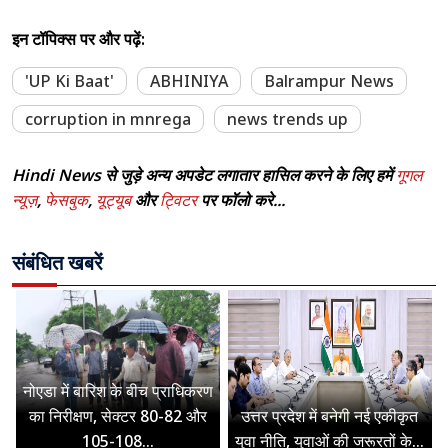
इन टॉपिक्स पर और पढ़ें:
'UP Ki Baat'
ABHINIYA
Balrampur News
corruption in mnrega
news trends up
Hindi News से जुड़े अन्य अपडेट लगातार हासिल करने के लिए हमें
गूगल
न्यूज़
,
फेसबुक
,
यूट्यूब
और
ट्विटर
पर फॉलो करे...
संबंधित खबरें
नोएडा में बारिश के बीच प्राधिकरण
का निरीक्षण, सेक्टर 80-82 और
उत्तर प्रदेश में बनेगी नई एकीकृत
105-108...
युवा नीति, युवाओं की जरूरतों के...