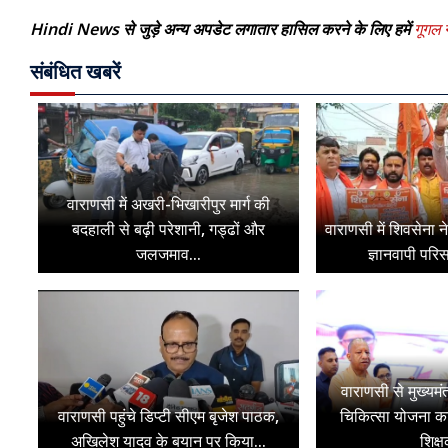
Hindi News से जुड़े अन्य अपडेट लगातार हासिल करने के लिए हमें
गूगल न
संबंधित खबरें
वाराणसी में अखरी-भिखारीपुर मार्ग की
बदहाली से बढ़ी परेशानी, गड्ढों और
वाराणसी में शिवसेना ने
जलजमाव...
ज्ञानवापी परि
वाराणसी से मुख्यमं
वाराणसी पहुंचे डिप्टी सीएम बृजेश पाठक,
चिकित्सा योजना क
अखिलेश यादव के बयान पर किया...
शिक्ष