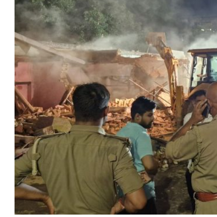
मेरठ
मुरादाबाद
गोरखपुर
प्रयागराज
रामपुर