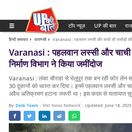
टॉप न्यूज़
UP की बात
राज
होम
नोएडा
गाजियाबाद
टॉप न्यूज़
हिन्दी समाचार
वाराणसी
Varanasi : पहलवान लस्सी और चाची की
लखनऊ
UP की बात
निर्माण विभाग ने किया जमींदोज
कानपुर
राजनीति
Varanasi : लंका चौराहा से भेलुपुर तक बन रही फोर लेन स
वाराणसी
क्राइम
30 दुकानों को ध्वस्त कर दिया। इनमें पहलवान लस्सी और चा
आगरा
अवैध अतिक्रमण हटाना जरूरी था। इस कदम से यातायात सुगम
शिक्षा
अयोध्या
By:
Desk Team
RNI News Network
Updated:
June 18, 2025
वेब स्टोरी
अलीगढ़
मथुरा