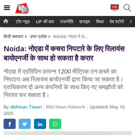
टॉप न्यूज़
UP की बात
राजनीति
क्राइम
शिक्षा
वेब स्टोरी
आप
होम
नोएडा
हिन्दी समाचार
उत्तर प्रदेश
Noida: नोएडा में कचरा निपटारे के लिए रिलायंस बायोएनर्जी के साथ हो सकता है करार
टॉप न्यूज़
गाजियाबाद
Noida: नोएडा में कचरा निपटारे के लिए रिलायंस
UP की बात
लखनऊ
बायोएनर्जी के साथ हो सकता है करार
राजनीति
कानपुर
नोएडा में प्रतिदिन उत्पन्न 1200 मीट्रिक टन कचरे का
निपटारा अब रिलायंस बायोएनर्जी द्वारा किया जा सकता है।
क्राइम
वाराणसी
प्राधिकरण दो अन्य कंपनियों के साथ किए गए समझौतों को
शिक्षा
आगरा
निरस्त कर सकता है।
वेब स्टोरी
अयोध्या
By:
Abhinav Tiwari
RNI News Network
Updated:
May 10,
2025
अलीगढ़
मथुरा