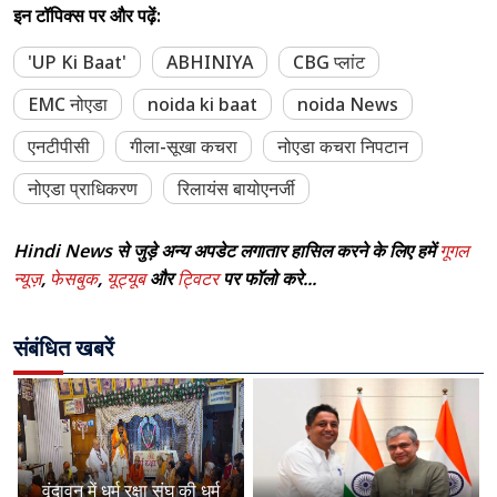
इन टॉपिक्स पर और पढ़ें:
'UP Ki Baat'
ABHINIYA
CBG प्लांट
EMC नोएडा
noida ki baat
noida News
एनटीपीसी
गीला-सूखा कचरा
नोएडा कचरा निपटान
नोएडा प्राधिकरण
रिलायंस बायोएनर्जी
Hindi News से जुड़े अन्य अपडेट लगातार हासिल करने के लिए हमें
गूगल
न्यूज़
,
फेसबुक
,
यूट्यूब
और
ट्विटर
पर फॉलो करे...
संबंधित खबरें
वृंदावन में धर्म रक्षा संघ की धर्म