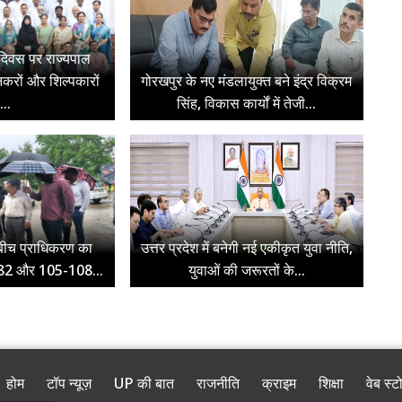
 दिवस पर राज्यपाल
नकरों और शिल्पकारों
गोरखपुर के नए मंडलायुक्त बने इंद्र विक्रम
...
सिंह, विकास कार्यों में तेजी...
े बीच प्राधिकरण का
उत्तर प्रदेश में बनेगी नई एकीकृत युवा नीति,
0-82 और 105-108...
युवाओं की जरूरतों के...
होम
टॉप न्यूज़
UP की बात
राजनीति
क्राइम
शिक्षा
वेब स्ट