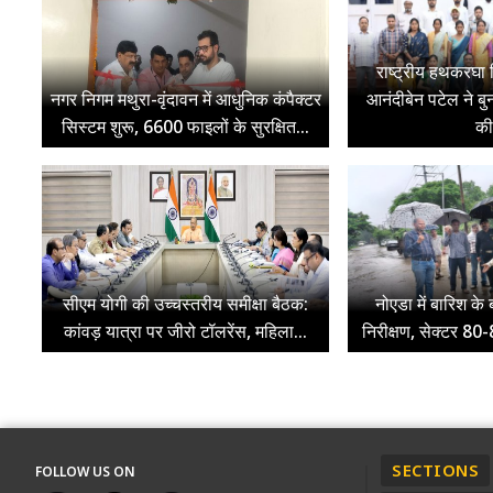
राष्ट्रीय हथकरघा
नगर निगम मथुरा-वृंदावन में आधुनिक कंपैक्टर
आनंदीबेन पटेल ने बु
सिस्टम शुरू, 6600 फाइलों के सुरक्षित...
की
सीएम योगी की उच्चस्तरीय समीक्षा बैठक:
नोएडा में बारिश क
कांवड़ यात्रा पर जीरो टॉलरेंस, महिला...
निरीक्षण, सेक्टर 8
SECTIONS
FOLLOW US ON