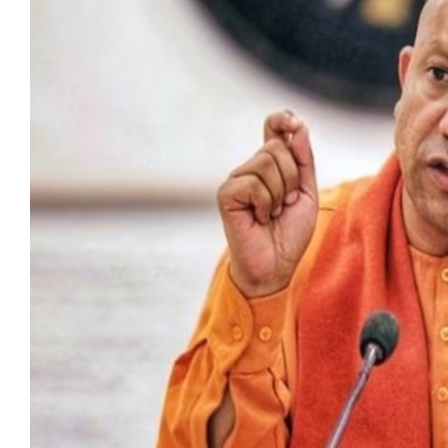
मेरठ
मुरादाबाद
गोरखपुर
प्रयागराज
रामपुर