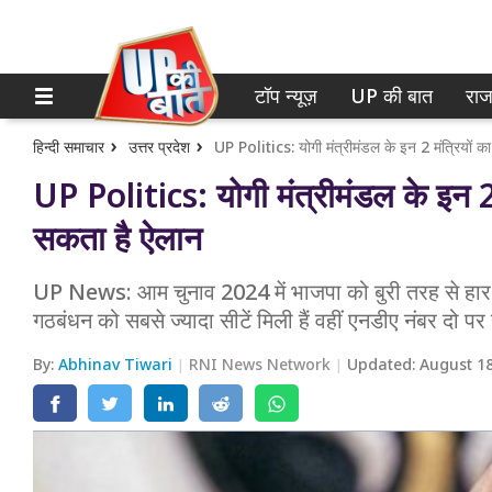
टॉप न्यूज़
UP की बात
राज
होम
नोएडा
गाजियाबाद
टॉप न्यूज़
हिन्दी समाचार
उत्तर प्रदेश
UP Politics: योगी मंत्रीमंडल के इन 2 मंत्रियों 
UP Politics: योगी मंत्रीमंडल के इन 2 
लखनऊ
UP की बात
सकता है ऐलान
कानपुर
राजनीति
UP News: आम चुनाव 2024 में भाजपा को बुरी तरह से हार क
वाराणसी
क्राइम
गठबंधन को सबसे ज्यादा सीटें मिली हैं वहीं एनडीए नंबर दो पर
आगरा
शिक्षा
By:
Abhinav Tiwari
RNI News Network
Updated:
August 18
अयोध्या
वेब स्टोरी
अलीगढ़
मथुरा