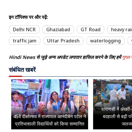
इन टॉपिक्स पर और पढ़ें:
Delhi NCR
Ghaziabad
GT Road
heavy ra
traffic jam
Uttar Pradesh
waterlogging
Hindi News से जुड़े अन्य अपडेट लगातार हासिल करने के लिए हमें
गूगल न
संबंधित खबरें
वाराणसी में अखरी-
45वें दीक्षोत्सव में राज्यपाल आनंदीबेन पटेल ने
बदहाली से बढ़ी प
प्रतिभाशाली विद्यार्थियों को किया सम्मानित
जलजम