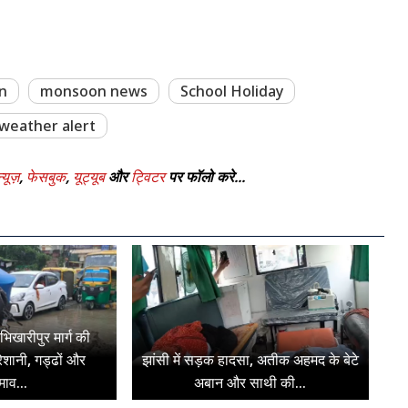
in
monsoon news
School Holiday
weather alert
्यूज़
,
फेसबुक
,
यूट्यूब
और
ट्विटर
पर फॉलो करे...
भिखारीपुर मार्ग की
रेशानी, गड्ढों और
झांसी में सड़क हादसा, अतीक अहमद के बेटे
ाव...
अबान और साथी की...