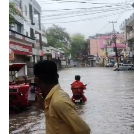
मेरठ
मुरादाबाद
गोरखपुर
प्रयागराज
रामपुर