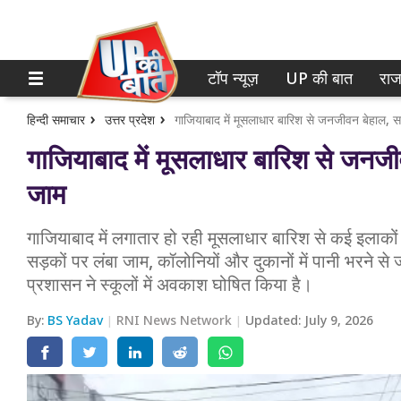
टॉप न्यूज़
UP की बात
राज
होम
नोएडा
गाजियाबाद
टॉप न्यूज़
हिन्दी समाचार
उत्तर प्रदेश
गाजियाबाद में मूसलाधार बारिश से जनजीवन बेहाल,
गाजियाबाद में मूसलाधार बारिश से जनज
लखनऊ
UP की बात
जाम
कानपुर
राजनीति
गाजियाबाद में लगातार हो रही मूसलाधार बारिश से कई इलाकों
वाराणसी
क्राइम
सड़कों पर लंबा जाम, कॉलोनियों और दुकानों में पानी भरने स
आगरा
प्रशासन ने स्कूलों में अवकाश घोषित किया है।
शिक्षा
अयोध्या
By:
BS Yadav
RNI News Network
Updated:
July 9, 2026
वेब स्टोरी
अलीगढ़
मथुरा