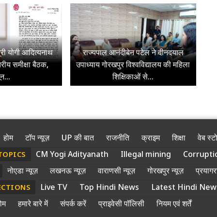
ंत्री योगी आदित्यनाथ
राज्यपाल आनंदीबेन पटेल ने दीनदयाल
तरीय समीक्षा बैठक,
उपाध्याय गोरखपुर विश्वविद्यालय की महिला
न...
शिक्षिकाओं से...
होम
टॉप न्यूज़
UP की बात
राजनीति
क्राइम
शिक्षा
वेब स्ट
CM Yogi Adityanath
Illegal mining
Corrupti
TOPICS
नोएडा न्यूज़
लखनऊ न्यूज़
वाराणसी न्यूज़
गोरखपुर न्यूज़
प्रयागरा
Live TV
Top Hindi News
Latest Hindi New
ECTIONS
ोम
हमारे बारे में
संपर्क करें
प्राइवेसी पॉलिसी
नियम एवं शर्तें