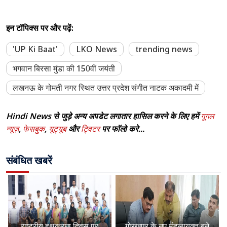
इन टॉपिक्स पर और पढ़ें:
'UP Ki Baat'
LKO News
trending news
भगवान बिरसा मुंडा की 150वीं जयंती
लखनऊ के गोमती नगर स्थित उत्तर प्रदेश संगीत नाटक अकादमी में
Hindi News से जुड़े अन्य अपडेट लगातार हासिल करने के लिए हमें
गूगल
न्यूज़
,
फेसबुक
,
यूट्यूब
और
ट्विटर
पर फॉलो करे...
संबंधित खबरें
राष्ट्रीय हथकरघा दिवस पर
गोरखपुर के नए मंडलायुक्त बने