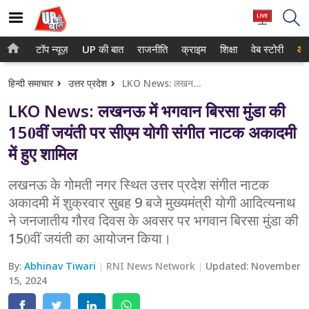
टॉप न्यूज़
UP की बात
राजनीति
क्राइम
शिक्षा
वेब स्टोरी
आप
होम
नोएडा
हिन्दी समाचार
उत्तर प्रदेश
LKO News: लखनऊ में भगवान बिरसा मुंडा की 150वीं जयंती पर सीएम योगी संगीत नाटक अकादमी में हुए शामिल
टॉप न्यूज़
गाजियाबाद
LKO News: लखनऊ में भगवान बिरसा मुंडा की
UP की बात
लखनऊ
150वीं जयंती पर सीएम योगी संगीत नाटक अकादमी
में हुए शामिल
राजनीति
कानपुर
क्राइम
लखनऊ के गोमती नगर स्थित उत्तर प्रदेश संगीत नाटक
वाराणसी
अकादमी में शुक्रवार सुबह 9 बजे मुख्यमंत्री योगी आदित्यनाथ
शिक्षा
आगरा
ने जनजातीय गौरव दिवस के अवसर पर भगवान बिरसा मुंडा की
150वीं जयंती का आयोजन किया।
वेब स्टोरी
अयोध्या
By:
Abhinav Tiwari
RNI News Network
Updated:
November
अलीगढ़
15, 2024
मथुरा