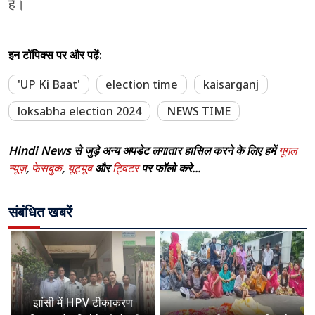
है।
इन टॉपिक्स पर और पढ़ें:
'UP Ki Baat'
election time
kaisarganj
loksabha election 2024
NEWS TIME
Hindi News से जुड़े अन्य अपडेट लगातार हासिल करने के लिए हमें
गूगल
न्यूज़
,
फेसबुक
,
यूट्यूब
और
ट्विटर
पर फॉलो करे...
संबंधित खबरें
झांसी में HPV टीकाकरण