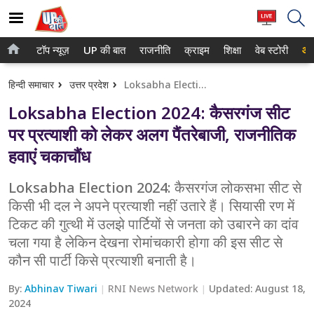
टॉप न्यूज़
UP की बात
राजनीति
क्राइम
शिक्षा
वेब स्टोरी
आप
होम
नोएडा
हिन्दी समाचार
उत्तर प्रदेश
Loksabha Election 2024: कैसरगंज सीट पर प्रत्याशी को लेकर अलग पैंतरेबाजी, राजनीतिक हवाएं चकाचौंध
टॉप न्यूज़
गाजियाबाद
Loksabha Election 2024: कैसरगंज सीट
UP की बात
लखनऊ
पर प्रत्याशी को लेकर अलग पैंतरेबाजी, राजनीतिक
हवाएं चकाचौंध
राजनीति
कानपुर
क्राइम
Loksabha Election 2024: कैसरगंज लोकसभा सीट से
वाराणसी
किसी भी दल ने अपने प्रत्याशी नहीं उतारे हैं। सियासी रण में
शिक्षा
आगरा
टिकट की गुत्थी में उलझे पार्टियों से जनता को उबारने का दांव
चला गया है लेकिन देखना रोमांचकारी होगा की इस सीट से
वेब स्टोरी
अयोध्या
कौन सी पार्टी किसे प्रत्याशी बनाती है।
अलीगढ़
By:
Abhinav Tiwari
RNI News Network
Updated:
August 18,
2024
मथुरा