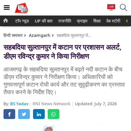
टॉप न्यूज़
UP की बात
राजनीति
क्राइम
शिक्षा
वेब स्टोरी
आप
होम
नोएडा
हिन्दी समाचार
Azamgarh
सहबदिया सुल्तानपुर में कटान पर प्रशासन अलर्ट, डीएम रविन्द्र कुमार ने किया निरीक्षण
टॉप न्यूज़
गाजियाबाद
सहबदिया सुल्तानपुर में कटान पर प्रशासन अलर्ट,
UP की बात
लखनऊ
डीएम रविन्द्र कुमार ने किया निरीक्षण
राजनीति
कानपुर
आजमगढ़ के सहबदिया सुल्तानपुर में बढ़ते नदी कटान के बीच
डीएम रविन्द्र कुमार ने निरीक्षण किया। अधिकारियों को
क्राइम
वाराणसी
गुणवत्तापूर्ण कटान रोधी कार्य और तट सुदृढ़ीकरण का प्रस्ताव
शिक्षा
आगरा
तैयार करने के निर्देश दिए।
वेब स्टोरी
अयोध्या
By:
BS Yadav
RNI News Network
Updated:
July 7, 2026
अलीगढ़
मथुरा