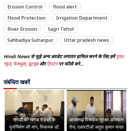
Erosion Control
flood alert
Flood Protection
Irrigation Department
River Erosion
Sagri Tehsil
Sahbadiya Sultanpur
Uttar pradesh news
Hindi News से जुड़े अन्य अपडेट लगातार हासिल करने के लिए हमें
गूगल
न्यूज़
,
फेसबुक
,
यूट्यूब
और
ट्विटर
पर फॉलो करे...
संबंधित खबरें
सगड़ी की खराब सड़कों के
आजमगढ़ में सड़क सुरक्षा अभियान
पुनर्निर्माण की मांग, विधायक डॉ.
तेज, एआरटीओ अतुल कुमार यादव