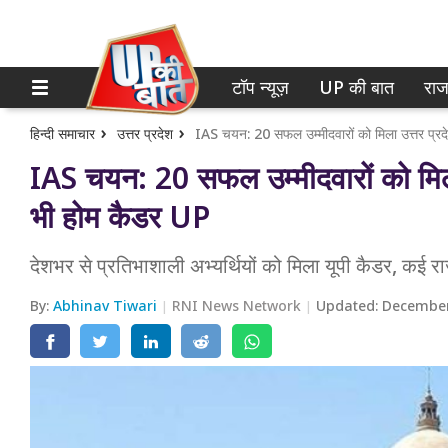
टॉप न्यूज़
UP की बात
राज
होम
नोएडा
गाजियाबाद
टॉप न्यूज़
हिन्दी समाचार
उत्तर प्रदेश
IAS चयन: 20 सफल उम्मीदवारों को मिला उत्तर प्रद
IAS चयन: 20 सफल उम्मीदवारों को मिला 
लखनऊ
UP की बात
भी होम कैडर UP
कानपुर
राजनीति
देशभर से प्रतिभाशाली अभ्यर्थियों को मिला यूपी कैडर, कई राज
वाराणसी
क्राइम
By:
Abhinav Tiwari
RNI News Network
Updated:
December
आगरा
शिक्षा
अयोध्या
वेब स्टोरी
अलीगढ़
मथुरा