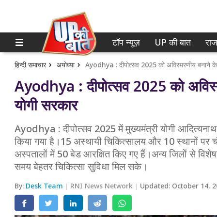
टॉप न्यूज़
UP की बात
राज
होम
नोएडा
गाजियाबाद
टॉप न्यूज़
हिन्दी समाचार
अयोध्या
Ayodhya : दीपोत्सव 2025 को अविस्मरणीय बनाने के ल
Ayodhya : दीपोत्सव 2025 को अविस्मरण
लखनऊ
UP की बात
योगी सरकार
कानपुर
राजनीति
Ayodhya : दीपोत्सव 2025 में मुख्यमंत्री योगी आदित्यनाथ के 
वाराणसी
क्राइम
किया गया है।15 अस्थायी चिकित्सालय और 10 स्थानों पर चौबीस
आगरा
अस्पतालों में 50 बेड आरक्षित किए गए हैं।अन्य जिलों से विशेषज
शिक्षा
समय बेहतर चिकित्सा सुविधा मिल सके।
अयोध्या
वेब स्टोरी
By:
Desk Team
RNI News Network
Updated:
October 14, 
अलीगढ़
मथुरा