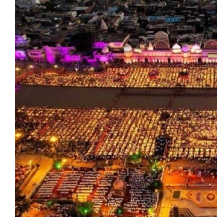
मेरठ
मुरादाबाद
गोरखपुर
प्रयागराज
रामपुर