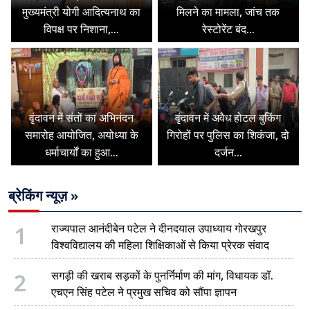
मुख्यमंत्री योगी आदित्यनाथ का
मिलने का मामला, जांच तक
विपक्ष पर निशाना,...
रेस्टोरेंट बंद...
वृंदावन में संतों का अभिनंदन
वृंदावन में अवैध होटल बुकिंग
समारोह आयोजित, अयोध्या के
गिरोहों पर पुलिस का शिकंजा, दो
धर्माचार्यों का हुआ...
दर्जन...
ब्रेकिंग न्यूज़ »
1
राज्यपाल आनंदीबेन पटेल ने दीनदयाल उपाध्याय गोरखपुर
विश्वविद्यालय की महिला शिक्षिकाओं से किया प्रेरक संवाद
2
सगड़ी की खराब सड़कों के पुनर्निर्माण की मांग, विधायक डॉ.
एचएन सिंह पटेल ने प्रमुख सचिव को सौंपा ज्ञापन