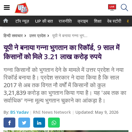
टॉप न्यूज़
UP की बात
राजनीति
क्राइम
शिक्षा
वेब स्टोरी
आप
होम
नोएडा
हिन्दी समाचार
उत्तर प्रदेश
यूपी ने बनाया गन्ना भुगतान का रिकॉर्ड, 9 साल में किसानों को मिले 3.21 लाख करोड़ रुपये
टॉप न्यूज़
गाजियाबाद
यूपी ने बनाया गन्ना भुगतान का रिकॉर्ड, 9 साल में
UP की बात
लखनऊ
किसानों को मिले 3.21 लाख करोड़ रुपये
राजनीति
कानपुर
गन्ना किसानों को भुगतान देने के मामले में उत्तर प्रदेश ने नया
रिकॉर्ड बनाया है। प्रदेश सरकार ने दावा किया है कि साल
क्राइम
वाराणसी
2017 से अब तक विगत नौ वर्षों में किसानों को कुल
शिक्षा
आगरा
3,21,839 करोड़ का भुगतान किया गया है। यह 'अब तक का
सर्वाधिक' गन्ना मूल्य भुगतान चुकाने का आंकड़ा है।
वेब स्टोरी
अयोध्या
By:
BS Yadav
RNI News Network
Updated:
May 9, 2026
अलीगढ़
मथुरा