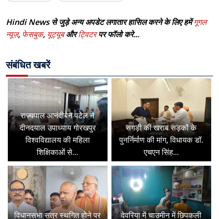
Hindi News से जुड़े अन्य अपडेट लगातार हासिल करने के लिए हमें
गूगल
न्यूज़
,
फेसबुक
,
यूट्यूब
और
ट्विटर
पर फॉलो करे...
संबंधित खबरें
राज्यपाल आनंदीबेन पटेल ने
दीनदयाल उपाध्याय गोरखपुर
सगड़ी की खराब सड़कों के
विश्वविद्यालय की महिला
पुनर्निर्माण की मांग, विधायक डॉ.
शिक्षिकाओं से...
एचएन सिंह...
विधानसभा सत्र स्थगित होने पर
देवरिया में चाउमीन में छिपकली