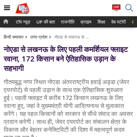
टॉप न्यूज़
UP की बात
राजनीति
क्राइम
शिक्षा
वेब स्टोरी
आप
होम
नोएडा
हिन्दी समाचार
उत्तर प्रदेश
नोएडा से लखनऊ के लिए पहली कमर्शियल फ्लाइट रवाना, 172 किसान बने ऐतिहासिक उड़ान के सहभागी
टॉप न्यूज़
गाजियाबाद
नोएडा से लखनऊ के लिए पहली कमर्शियल फ्लाइट
UP की बात
लखनऊ
रवाना, 172 किसान बने ऐतिहासिक उड़ान के
सहभागी
राजनीति
कानपुर
क्राइम
गौतमबुद्ध नगर स्थित नोएडा अंतरराष्ट्रीय हवाई अड्डा (जेवर
वाराणसी
एयरपोर्ट) से पहली उड़ान के साथ एक ऐतिहासिक शुरुआत
शिक्षा
आगरा
हुई। पहली फ्लाइट में करीब 172 किसान लखनऊ के लिए
रवाना हुए, जहां वे मुख्यमंत्री योगी आदित्यनाथ से मुलाकात
वेब स्टोरी
अयोध्या
करेंगे। यह पहल किसानों को सरकार से सीधे संवाद का अवसर
प्रदान करेगी। साथ ही, जेवर एयरपोर्ट का संचालन क्षेत्र के
अलीगढ़
विकास और बेहतर कनेक्टिविटी की दिशा में महत्वपूर्ण कदम
मथुरा