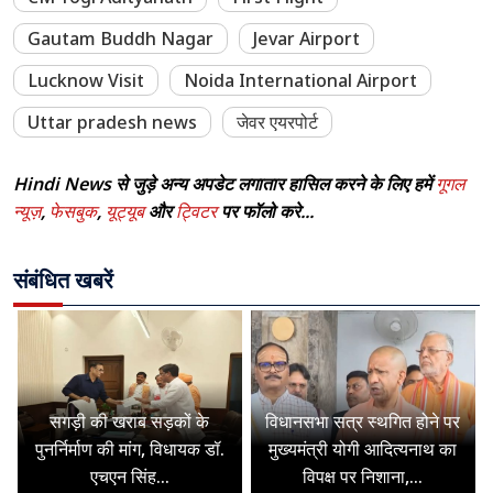
Gautam Buddh Nagar
Jevar Airport
Lucknow Visit
Noida International Airport
Uttar pradesh news
जेवर एयरपोर्ट
Hindi News से जुड़े अन्य अपडेट लगातार हासिल करने के लिए हमें
गूगल
न्यूज़
,
फेसबुक
,
यूट्यूब
और
ट्विटर
पर फॉलो करे...
संबंधित खबरें
सगड़ी की खराब सड़कों के
विधानसभा सत्र स्थगित होने पर
पुनर्निर्माण की मांग, विधायक डॉ.
मुख्यमंत्री योगी आदित्यनाथ का
एचएन सिंह...
विपक्ष पर निशाना,...