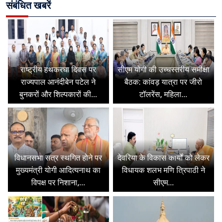
संबंधित खबरें
राष्ट्रीय हथकरघा दिवस पर
सीएम योगी की उच्चस्तरीय समीक्षा
राज्यपाल आनंदीबेन पटेल ने
बैठक: कांवड़ यात्रा पर जीरो
बुनकरों और शिल्पकारों की...
टॉलरेंस, महिला...
विधानसभा सत्र स्थगित होने पर
देवरिया के विकास कार्यों को लेकर
मुख्यमंत्री योगी आदित्यनाथ का
विधायक शलभ मणि त्रिपाठी ने
विपक्ष पर निशाना,...
सीएम...