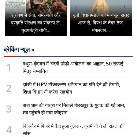
श्रावण में सेवा, समरसता और
यूपी विधानमंडल का मानसून सत्र
प्रकृति संरक्षण का संकल्प लें:
आज से, विपक्ष के तेवर तेज;
मुख्यमंत्री योगी...
मंगलवार...
ब्रेकिंग न्यूज़ »
1
मथुरा-वृंदावन में ‘गंदगी छोड़ो आंदोलन’ का आह्वान, 50 सफाई
मित्र सम्मानित
2
झांसी में HPV टीकाकरण अभियान को गति देने की तैयारी,
शिक्षा विभाग भी करेगा सहयोग
3
बाबा धाम की यात्रा पर निकले गोरखपुर के युवक की गई जान,
शव पहुंचते ही मचा कोहराम
4
बिजनौर में पिंजरे में कैद हुआ गुलदार, ग्रामीणों ने ली राहत की
सांस