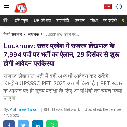
टॉप न्यूज़
UP की बात
राजनीति
क्राइम
शिक्षा
वेब स्टोरी
आप
होम
नोएडा
हिन्दी समाचार
लखनऊ
Lucknow: उत्तर प्रदेश में राजस्व लेखपाल के 7,994 पदों पर भर्ती का ऐलान, 29 दिसंबर से शुरू होगी आवेदन प्रक्रिया
टॉप न्यूज़
गाजियाबाद
Lucknow: उत्तर प्रदेश में राजस्व लेखपाल के
UP की बात
लखनऊ
7,994 पदों पर भर्ती का ऐलान, 29 दिसंबर से शुरू
होगी आवेदन प्रक्रिया
राजनीति
कानपुर
क्राइम
राजस्व लेखपाल भर्ती में वही अभ्यर्थी आवेदन कर सकेंगे
वाराणसी
जिन्होंने UPSSSC PET-2025 उत्तीर्ण किया है। PET स्कोर
शिक्षा
आगरा
के आधार पर ही मुख्य परीक्षा के लिए अभ्यर्थियों का चयन किया
जाएगा।
वेब स्टोरी
अयोध्या
By:
Abhinav Tiwari
RNI News Network
Updated:
December
अलीगढ़
17, 2025
मथुरा