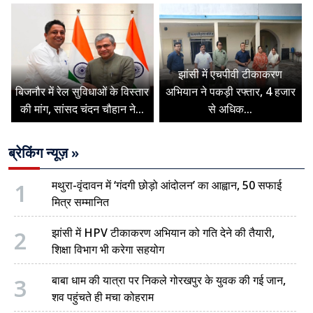
झांसी में एचपीवी टीकाकरण
बिजनौर में रेल सुविधाओं के विस्तार
अभियान ने पकड़ी रफ्तार, 4 हजार
की मांग, सांसद चंदन चौहान ने...
से अधिक...
ब्रेकिंग न्यूज़ »
1
मथुरा-वृंदावन में ‘गंदगी छोड़ो आंदोलन’ का आह्वान, 50 सफाई
मित्र सम्मानित
2
झांसी में HPV टीकाकरण अभियान को गति देने की तैयारी,
शिक्षा विभाग भी करेगा सहयोग
3
बाबा धाम की यात्रा पर निकले गोरखपुर के युवक की गई जान,
शव पहुंचते ही मचा कोहराम