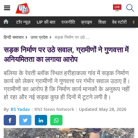
टॉप न्यूज़
UP की बात
राजनीति
क्राइम
शिक्षा
वेब स्टोरी
आप
होम
नोएडा
हिन्दी समाचार
उत्तर प्रदेश
सड़क निर्माण पर उठे सवाल, ग्रामीणों ने गुणवत्ता में अनियमितता का लगाया आरोप
टॉप न्यूज़
गाजियाबाद
सड़क निर्माण पर उठे सवाल, ग्रामीणों ने गुणवत्ता में
UP की बात
लखनऊ
अनियमितता का लगाया आरोप
राजनीति
कानपुर
बलिया के रेवती ब्लॉक स्थित हरीहाकला गांव में सड़क निर्माण
कार्य को लेकर ग्रामीणों ने गुणवत्ता पर गंभीर सवाल उठाए हैं।
क्राइम
वाराणसी
ग्रामीणों का आरोप है कि निर्माण कार्य मानकों के अनुरूप नहीं
शिक्षा
आगरा
हो रहा और नई सड़क कुछ ही दिनों में टूटने लगी है।
वेब स्टोरी
अयोध्या
By:
BS Yadav
RNI News Network
Updated:
May 28, 2026
अलीगढ़
मथुरा