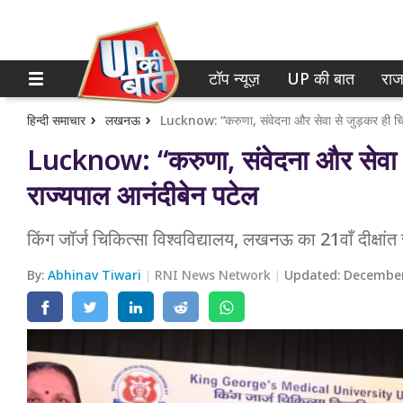
टॉप न्यूज़
UP की बात
राज
होम
नोएडा
गाजियाबाद
टॉप न्यूज़
हिन्दी समाचार
लखनऊ
Lucknow: “करुणा, संवेदना और सेवा से जुड़कर ही चिकि
Lucknow: “करुणा, संवेदना और सेवा से 
लखनऊ
UP की बात
राज्यपाल आनंदीबेन पटेल
कानपुर
राजनीति
किंग जॉर्ज चिकित्सा विश्वविद्यालय, लखनऊ का 21वाँ दीक्षांत 
वाराणसी
क्राइम
By:
Abhinav Tiwari
RNI News Network
Updated:
December
आगरा
शिक्षा
अयोध्या
वेब स्टोरी
अलीगढ़
मथुरा