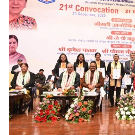
मेरठ
मुरादाबाद
गोरखपुर
प्रयागराज
रामपुर