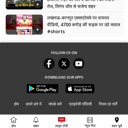
तेज, तिरंगा थीम से सजेगा शहर
लखनऊ-कानपुर एक्सप्रेसवे पर वायरल
वीडियो, 4700 करोड़ की सड़क पर उठे सवाल
#shorts
FOLLOW US ON
DOWNLOAD OUR APPS
होम
हमारे बारे में
संपर्क करें
प्राइवेसी पॉलिसी
नियम एवं शर्तें
© Copyright
UP की बात
2026. All rights reserved.
न्यूज़ रील
शहर चुनें
होम
खबर
लाइव टीवी