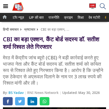
टॉप न्यूज़
UP की बात
राजनीति
क्राइम
शिक्षा
वेब स्टोरी
आप
होम
नोएडा
हिन्दी समाचार
भ्रष्टाचार
CBI का बड़ा एक्शन, कैंट बोर्ड सदस्य डॉ. सतीश शर्मा रिश्वत लेते गिरफ्तार
टॉप न्यूज़
गाजियाबाद
CBI का बड़ा एक्शन, कैंट बोर्ड सदस्य डॉ. सतीश
UP की बात
लखनऊ
शर्मा रिश्वत लेते गिरफ्तार
राजनीति
कानपुर
मेरठ में केंद्रीय जांच ब्यूरो (CBI) ने बड़ी कार्रवाई करते हुए
भाजपा नेता और कैंट बोर्ड सदस्य डॉ. सतीश शर्मा को कथित
क्राइम
वाराणसी
रूप से रिश्वत लेते हुए गिरफ्तार किया है। आरोप है कि उन्होंने
शिक्षा
आगरा
एक ठेकेदार से अप्रूवल दिलाने के नाम पर 3 लाख रुपये की
रिश्वत मांगी और ली।
वेब स्टोरी
अयोध्या
By:
BS Yadav
RNI News Network
Updated:
May 30, 2026
अलीगढ़
मथुरा