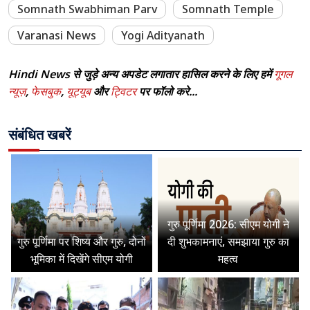
Somnath Swabhiman Parv
Somnath Temple
Varanasi News
Yogi Adityanath
Hindi News से जुड़े अन्य अपडेट लगातार हासिल करने के लिए हमें
गूगल
न्यूज़
,
फेसबुक
,
यूट्यूब
और
ट्विटर
पर फॉलो करे...
संबंधित खबरें
गुरु पूर्णिमा 2026: सीएम योगी ने
गुरु पूर्णिमा पर शिष्य और गुरु, दोनों
दी शुभकामनाएं, समझाया गुरु का
भूमिका में दिखेंगे सीएम योगी
महत्व