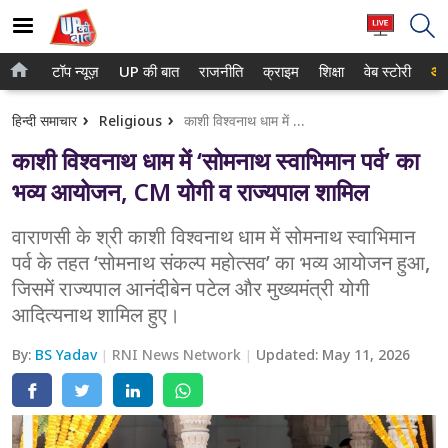
टॉप न्यूज़
UP की बात
राजनीति
क्राइम
शिक्षा
वेब स्टोरी
आप
होम
नोएडा
हिन्दी समाचार
Religious
काशी विश्वनाथ धाम में ‘सोमनाथ स्वाभिमान पर्व’ का भव्य आयोजन, CM योगी व राज्यपाल शामिल
टॉप न्यूज़
गाजियाबाद
काशी विश्वनाथ धाम में ‘सोमनाथ स्वाभिमान पर्व’ का
UP की बात
लखनऊ
भव्य आयोजन, CM योगी व राज्यपाल शामिल
राजनीति
कानपुर
वाराणसी के श्री काशी विश्वनाथ धाम में सोमनाथ स्वाभिमान
पर्व के तहत ‘सोमनाथ संकल्प महोत्सव’ का भव्य आयोजन हुआ,
क्राइम
वाराणसी
जिसमें राज्यपाल आनंदीबेन पटेल और मुख्यमंत्री योगी
शिक्षा
आगरा
आदित्यनाथ शामिल हुए।
वेब स्टोरी
अयोध्या
By:
BS Yadav
RNI News Network
Updated:
May 11, 2026
अलीगढ़
मथुरा