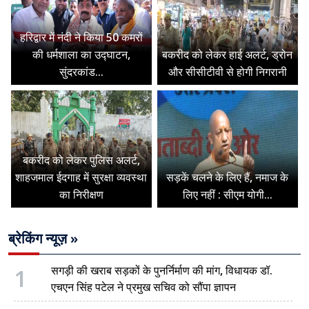
हरिद्वार में नंदी ने किया 50 कमरों
की धर्मशाला का उद्घाटन,
बकरीद को लेकर हाई अलर्ट, ड्रोन
सुंदरकांड...
और सीसीटीवी से होगी निगरानी
बकरीद को लेकर पुलिस अलर्ट,
शाहजमाल ईदगाह में सुरक्षा व्यवस्था
सड़कें चलने के लिए हैं, नमाज के
का निरीक्षण
लिए नहीं : सीएम योगी...
ब्रेकिंग न्यूज़ »
1
सगड़ी की खराब सड़कों के पुनर्निर्माण की मांग, विधायक डॉ.
एचएन सिंह पटेल ने प्रमुख सचिव को सौंपा ज्ञापन