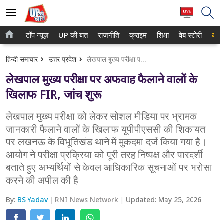
टॉप न्यूज़
UP की बात
राजनीति
क्राइम
शिक्षा
वेब स्टोरी
आप
होम
नोएडा
हिन्दी समाचार
उत्तर प्रदेश
लेखपाल मुख्य परीक्षा पर अफवाह फैलाने वालों के खिलाफ FIR, जांच शुरू
टॉप न्यूज़
गाजियाबाद
लेखपाल मुख्य परीक्षा पर अफवाह फैलाने वालों के
UP की बात
लखनऊ
खिलाफ FIR, जांच शुरू
राजनीति
कानपुर
लेखपाल मुख्य परीक्षा को लेकर सोशल मीडिया पर भ्रामक
जानकारी फैलाने वालों के खिलाफ यूपीपीएससी की शिकायत
क्राइम
वाराणसी
पर लखनऊ के विभूतिखंड थाने में मुकदमा दर्ज किया गया है।
शिक्षा
आगरा
आयोग ने परीक्षा प्रक्रिया को पूरी तरह निष्पक्ष और पारदर्शी
बताते हुए अभ्यर्थियों से केवल आधिकारिक सूचनाओं पर भरोसा
वेब स्टोरी
अयोध्या
करने की अपील की है।
अलीगढ़
By:
BS Yadav
RNI News Network
Updated:
May 25, 2026
मथुरा