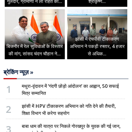
गुलदार, ग्रामीणों ने ली राहत की...
श्रीकृष्ण...
झांसी में एचपीवी टीकाकरण
बिजनौर में रेल सुविधाओं के विस्तार
अभियान ने पकड़ी रफ्तार, 4 हजार
की मांग, सांसद चंदन चौहान ने...
से अधिक...
ब्रेकिंग न्यूज़ »
1
मथुरा-वृंदावन में ‘गंदगी छोड़ो आंदोलन’ का आह्वान, 50 सफाई
मित्र सम्मानित
2
झांसी में HPV टीकाकरण अभियान को गति देने की तैयारी,
शिक्षा विभाग भी करेगा सहयोग
3
बाबा धाम की यात्रा पर निकले गोरखपुर के युवक की गई जान,