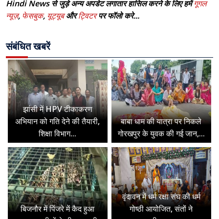
Hindi News से जुड़े अन्य अपडेट लगातार हासिल करने के लिए हमें
गूगल
न्यूज़
,
फेसबुक
,
यूट्यूब
और
ट्विटर
पर फॉलो करे...
संबंधित खबरें
झांसी में HPV टीकाकरण
अभियान को गति देने की तैयारी,
बाबा धाम की यात्रा पर निकले
शिक्षा विभाग...
गोरखपुर के युवक की गई जान,...
वृंदावन में धर्म रक्षा संघ की धर्म
बिजनौर में पिंजरे में कैद हुआ
गोष्ठी आयोजित, संतों ने