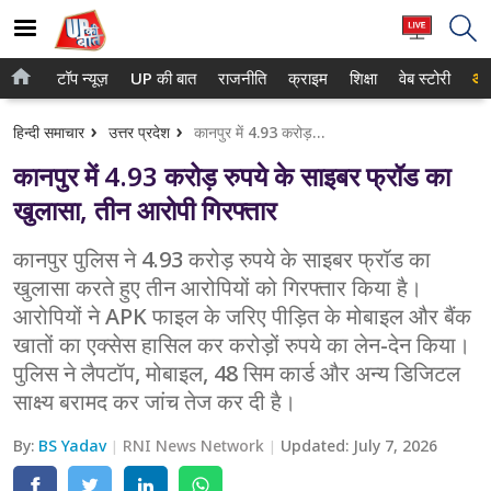
टॉप न्यूज़
UP की बात
राजनीति
क्राइम
शिक्षा
वेब स्टोरी
आप
होम
नोएडा
हिन्दी समाचार
उत्तर प्रदेश
कानपुर में 4.93 करोड़ रुपये के साइबर फ्रॉड का खुलासा, तीन आरोपी गिरफ्तार
टॉप न्यूज़
गाजियाबाद
कानपुर में 4.93 करोड़ रुपये के साइबर फ्रॉड का
UP की बात
लखनऊ
खुलासा, तीन आरोपी गिरफ्तार
राजनीति
कानपुर
कानपुर पुलिस ने 4.93 करोड़ रुपये के साइबर फ्रॉड का
खुलासा करते हुए तीन आरोपियों को गिरफ्तार किया है।
क्राइम
वाराणसी
आरोपियों ने APK फाइल के जरिए पीड़ित के मोबाइल और बैंक
शिक्षा
आगरा
खातों का एक्सेस हासिल कर करोड़ों रुपये का लेन-देन किया।
पुलिस ने लैपटॉप, मोबाइल, 48 सिम कार्ड और अन्य डिजिटल
वेब स्टोरी
अयोध्या
साक्ष्य बरामद कर जांच तेज कर दी है।
अलीगढ़
By:
BS Yadav
RNI News Network
Updated:
July 7, 2026
मथुरा