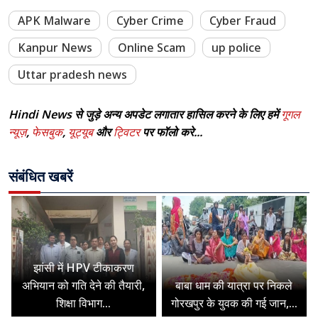
APK Malware
Cyber Crime
Cyber Fraud
Kanpur News
Online Scam
up police
Uttar pradesh news
Hindi News से जुड़े अन्य अपडेट लगातार हासिल करने के लिए हमें
गूगल
न्यूज़
,
फेसबुक
,
यूट्यूब
और
ट्विटर
पर फॉलो करे...
संबंधित खबरें
झांसी में HPV टीकाकरण
अभियान को गति देने की तैयारी,
बाबा धाम की यात्रा पर निकले
शिक्षा विभाग...
गोरखपुर के युवक की गई जान,...