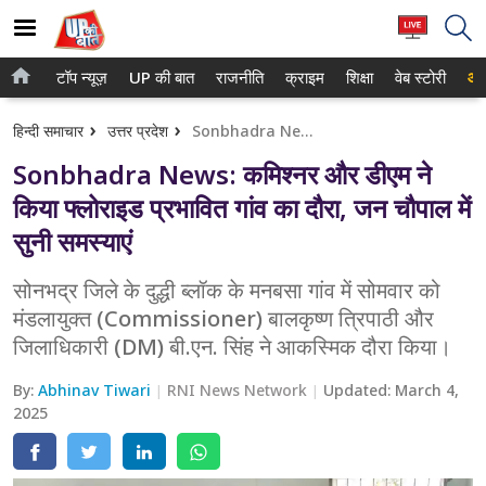
टॉप न्यूज़
UP की बात
राजनीति
क्राइम
शिक्षा
वेब स्टोरी
आप
होम
नोएडा
हिन्दी समाचार
उत्तर प्रदेश
Sonbhadra News: कमिश्नर और डीएम ने किया फ्लोराइड प्रभावित गांव का दौरा, जन चौपाल में सुनी समस्याएं
टॉप न्यूज़
गाजियाबाद
Sonbhadra News: कमिश्नर और डीएम ने
UP की बात
लखनऊ
किया फ्लोराइड प्रभावित गांव का दौरा, जन चौपाल में
सुनी समस्याएं
राजनीति
कानपुर
क्राइम
सोनभद्र जिले के दुद्धी ब्लॉक के मनबसा गांव में सोमवार को
वाराणसी
मंडलायुक्त (Commissioner) बालकृष्ण त्रिपाठी और
शिक्षा
आगरा
जिलाधिकारी (DM) बी.एन. सिंह ने आकस्मिक दौरा किया।
वेब स्टोरी
अयोध्या
By:
Abhinav Tiwari
RNI News Network
Updated:
March 4,
2025
अलीगढ़
मथुरा