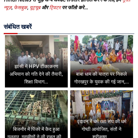
न्यूज़
,
फेसबुक
,
यूट्यूब
और
ट्विटर
पर फॉलो करे...
संबंधित खबरें
झांसी में HPV टीकाकरण
अभियान को गति देने की तैयारी,
बाबा धाम की यात्रा पर निकले
शिक्षा विभाग...
गोरखपुर के युवक की गई जान,...
वृंदावन में धर्म रक्षा संघ की धर्म
बिजनौर में पिंजरे में कैद हुआ
गोष्ठी आयोजित, संतों ने
गुलदार, ग्रामीणों ने ली राहत की...
श्रीकृष्ण...