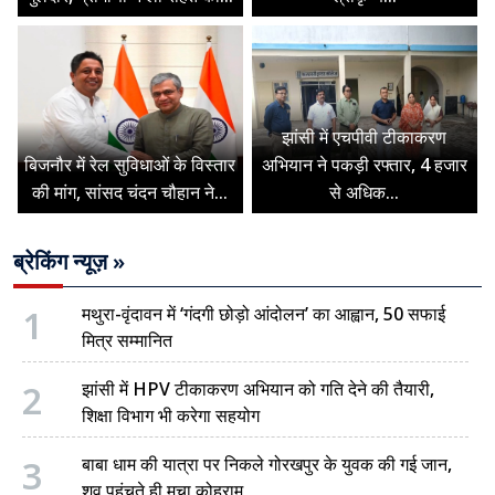
झांसी में एचपीवी टीकाकरण
बिजनौर में रेल सुविधाओं के विस्तार
अभियान ने पकड़ी रफ्तार, 4 हजार
की मांग, सांसद चंदन चौहान ने...
से अधिक...
ब्रेकिंग न्यूज़ »
1
मथुरा-वृंदावन में ‘गंदगी छोड़ो आंदोलन’ का आह्वान, 50 सफाई
मित्र सम्मानित
2
झांसी में HPV टीकाकरण अभियान को गति देने की तैयारी,
शिक्षा विभाग भी करेगा सहयोग
3
बाबा धाम की यात्रा पर निकले गोरखपुर के युवक की गई जान,
शव पहुंचते ही मचा कोहराम