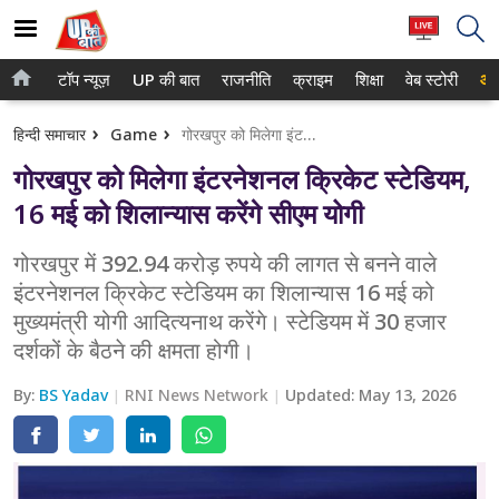
टॉप न्यूज़
UP की बात
राजनीति
क्राइम
शिक्षा
वेब स्टोरी
आप
होम
नोएडा
हिन्दी समाचार
Game
गोरखपुर को मिलेगा इंटरनेशनल क्रिकेट स्टेडियम, 16 मई को शिलान्यास करेंगे सीएम योगी
टॉप न्यूज़
गाजियाबाद
गोरखपुर को मिलेगा इंटरनेशनल क्रिकेट स्टेडियम,
UP की बात
लखनऊ
16 मई को शिलान्यास करेंगे सीएम योगी
राजनीति
कानपुर
गोरखपुर में 392.94 करोड़ रुपये की लागत से बनने वाले
इंटरनेशनल क्रिकेट स्टेडियम का शिलान्यास 16 मई को
क्राइम
वाराणसी
मुख्यमंत्री योगी आदित्यनाथ करेंगे। स्टेडियम में 30 हजार
शिक्षा
आगरा
दर्शकों के बैठने की क्षमता होगी।
वेब स्टोरी
अयोध्या
By:
BS Yadav
RNI News Network
Updated:
May 13, 2026
अलीगढ़
मथुरा