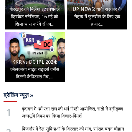
गोरखपुर को मिलेगा इंटरनेशनल
UP NEWS: योगी सरकार के
क्रिकेट स्टेडियम, 16 मई को
नेतृत्व में फुटबॉल के लिए एक
शिलान्यास करेंगे सीएम...
हजार...
KKR vs DC IPL 2024:
कोलकाता नाइट राइडर्स वर्सेस
दिल्ली कैपिटल्स मैच,...
ब्रेकिंग न्यूज़ »
1
वृंदावन में धर्म रक्षा संघ की धर्म गोष्ठी आयोजित, संतों ने श्रीकृष्ण
जन्मभूमि विषय पर किया विचार-विमर्श
बिजनौर में रेल सुविधाओं के विस्तार की मांग, सांसद चंदन चौहान