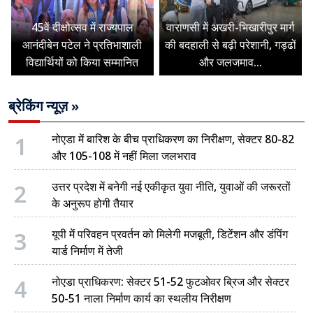
45वें दीक्षोत्सव में राज्यपाल
वाराणसी में अखरी-भिखारीपुर मार्ग
आनंदीबेन पटेल ने प्रतिभाशाली
की बदहाली से बढ़ी परेशानी, गड्ढों
विद्यार्थियों को किया सम्मानित
और जलजमाव...
ब्रेकिंग न्यूज़ »
1
नोएडा में बारिश के बीच प्राधिकरण का निरीक्षण, सेक्टर 80-82
और 105-108 में नहीं मिला जलभराव
2
उत्तर प्रदेश में बनेगी नई एकीकृत युवा नीति, युवाओं की जरूरतों
के अनुरूप होगी तैयार
3
यूपी में परिवहन प्रवर्तन को मिलेगी मजबूती, डिटेंशन और डंपिंग
यार्ड निर्माण में तेजी
4
नोएडा प्राधिकरण: सेक्टर 51-52 फुटओवर ब्रिज और सेक्टर
50-51 नाला निर्माण कार्य का स्थलीय निरीक्षण