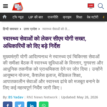
टॉप न्यूज़
UP की बात
राजनीति
क्राइम
शिक्षा
वेब स्टोरी
आप
होम
नोएडा
हिन्दी समाचार
उत्तर प्रदेश
स्वास्थ्य सेवाओं को लेकर सीएम योगी सख्त, अधिकारियों को दिए बड़े निर्देश
टॉप न्यूज़
गाजियाबाद
स्वास्थ्य सेवाओं को लेकर सीएम योगी सख्त,
UP की बात
लखनऊ
अधिकारियों को दिए बड़े निर्देश
राजनीति
कानपुर
मुख्यमंत्री योगी आदित्यनाथ ने स्वास्थ्य एवं चिकित्सा सेवाओं
की समीक्षा बैठक में स्वास्थ्य सुविधाओं के विस्तार, गुणवत्ता और
क्राइम
वाराणसी
आधुनिक तकनीक को प्राथमिकता देने पर जोर दिया। उन्होंने
शिक्षा
आगरा
आयुष्मान योजना, कैशलेस इलाज, मेडिकल शिक्षा,
आपातकालीन सेवाओं और स्वास्थ्य ढांचे को मजबूत बनाने के
वेब स्टोरी
अयोध्या
लिए कई महत्वपूर्ण निर्देश जारी किए।
अलीगढ़
By:
BS Yadav
RNI News Network
Updated:
May 26, 2026
मथुरा