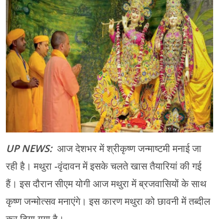
मेरठ
मुरादाबाद
गोरखपुर
प्रयागराज
रामपुर
UP NEWS:
आज देशभर में श्रीकृष्‍ण जन्‍माष्‍टमी मनाई जा
रही है। मथुरा -वृंदावन में इसके चलते खास तैयारियां की गई
हैं। इस दौरान सीएम योगी आज मथुरा में ब्रजवासियों के साथ
कृष्‍ण जन्‍मोत्‍सव मनाएंगे। इस कारण मथुरा को छावनी में तब्‍दील
कर दिया गया है।