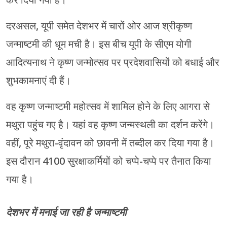
दरअसल, यूपी समेत देशभर में चारों ओर आज श्रीकृष्‍ण
जन्‍माष्‍टमी की धूम मची है। इस बीच यूपी के सीएम योगी
आदित्‍यनाथ ने कृष्‍ण जन्‍मोत्‍सव पर प्रदेशवासियों को बधाई और
शुभकामनाएं दी हैं।
वह कृष्‍ण जन्‍माष्‍टमी महोत्‍सव में शामिल होने के लिए आगरा से
मथुरा पहुंच गए है। यहां वह कृष्‍ण जन्मस्थली का दर्शन करेंगे।
वहीं, पूरे मथुरा-वृंदावन को छावनी में तब्‍दील कर दिया गया है।
इस दौरान 4100 सुरक्षाकर्मियों को चप्‍पे-चप्‍पे पर तैनात किया
गया है।
देशभर में मनाई जा रही है जन्माष्टमी