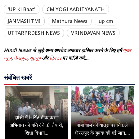
'UP Ki Baat'
CM YOGI AADITYANATH
JANMASHTMI
Mathura News
up cm
UTTARPRDESH NEWS
VRINDAVAN NEWS
Hindi News से जुड़े अन्य अपडेट लगातार हासिल करने के लिए हमें
गूगल
न्यूज़
,
फेसबुक
,
यूट्यूब
और
ट्विटर
पर फॉलो करे...
संबंधित खबरें
झांसी में HPV टीकाकरण
अभियान को गति देने की तैयारी,
बाबा धाम की यात्रा पर निकले
शिक्षा विभाग...
गोरखपुर के युवक की गई जान,...