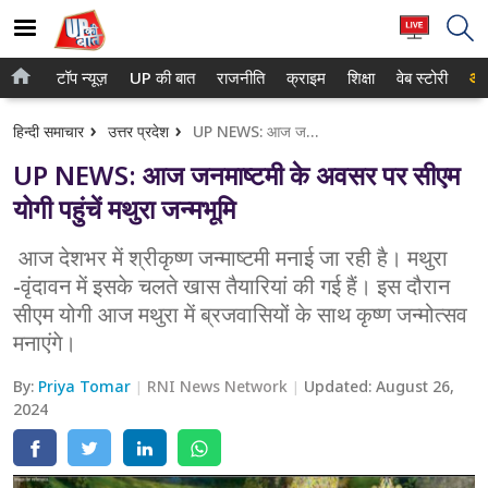
टॉप न्यूज़
UP की बात
राजनीति
क्राइम
शिक्षा
वेब स्टोरी
आप
होम
नोएडा
हिन्दी समाचार
उत्तर प्रदेश
UP NEWS: आज जनमाष्टमी के अवसर पर सीएम योगी पहुंचें मथुरा जन्मभूमि
टॉप न्यूज़
गाजियाबाद
UP NEWS: आज जनमाष्टमी के अवसर पर सीएम
UP की बात
लखनऊ
योगी पहुंचें मथुरा जन्मभूमि
राजनीति
कानपुर
आज देशभर में श्रीकृष्‍ण जन्‍माष्‍टमी मनाई जा रही है। मथुरा
-वृंदावन में इसके चलते खास तैयारियां की गई हैं। इस दौरान
क्राइम
वाराणसी
सीएम योगी आज मथुरा में ब्रजवासियों के साथ कृष्‍ण जन्‍मोत्‍सव
शिक्षा
आगरा
मनाएंगे।
वेब स्टोरी
अयोध्या
By:
Priya Tomar
RNI News Network
Updated:
August 26,
2024
अलीगढ़
मथुरा