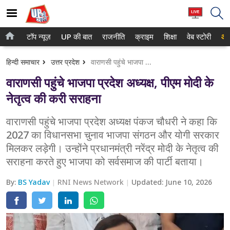
टॉप न्यूज़
UP की बात
राजनीति
क्राइम
शिक्षा
वेब स्टोरी
आप
होम
नोएडा
हिन्दी समाचार
उत्तर प्रदेश
वाराणसी पहुंचे भाजपा प्रदेश अध्यक्ष, पीएम मोदी के नेतृत्व की करी सराहना
टॉप न्यूज़
गाजियाबाद
वाराणसी पहुंचे भाजपा प्रदेश अध्यक्ष, पीएम मोदी के
UP की बात
लखनऊ
नेतृत्व की करी सराहना
राजनीति
कानपुर
वाराणसी पहुंचे भाजपा प्रदेश अध्यक्ष पंकज चौधरी ने कहा कि
2027 का विधानसभा चुनाव भाजपा संगठन और योगी सरकार
क्राइम
वाराणसी
मिलकर लड़ेगी। उन्होंने प्रधानमंत्री नरेंद्र मोदी के नेतृत्व की
शिक्षा
आगरा
सराहना करते हुए भाजपा को सर्वसमाज की पार्टी बताया।
वेब स्टोरी
अयोध्या
By:
BS Yadav
RNI News Network
Updated:
June 10, 2026
अलीगढ़
मथुरा