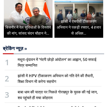
झांसी में एचपीवी टीकाकरण
बिजनौर में रेल सुविधाओं के विस्तार
अभियान ने पकड़ी रफ्तार, 4 हजार
की मांग, सांसद चंदन चौहान ने...
से अधिक...
ब्रेकिंग न्यूज़ »
1
मथुरा-वृंदावन में ‘गंदगी छोड़ो आंदोलन’ का आह्वान, 50 सफाई
मित्र सम्मानित
2
झांसी में HPV टीकाकरण अभियान को गति देने की तैयारी,
शिक्षा विभाग भी करेगा सहयोग
3
बाबा धाम की यात्रा पर निकले गोरखपुर के युवक की गई जान,
शव पहुंचते ही मचा कोहराम