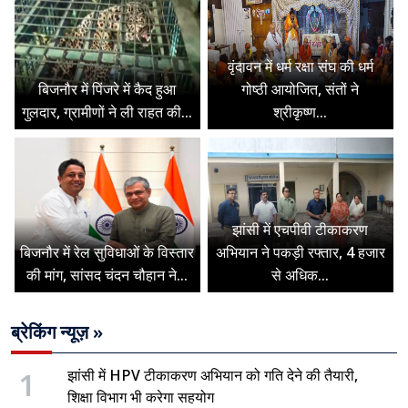
वृंदावन में धर्म रक्षा संघ की धर्म
बिजनौर में पिंजरे में कैद हुआ
गोष्ठी आयोजित, संतों ने
गुलदार, ग्रामीणों ने ली राहत की...
श्रीकृष्ण...
झांसी में एचपीवी टीकाकरण
बिजनौर में रेल सुविधाओं के विस्तार
अभियान ने पकड़ी रफ्तार, 4 हजार
की मांग, सांसद चंदन चौहान ने...
से अधिक...
ब्रेकिंग न्यूज़ »
1
झांसी में HPV टीकाकरण अभियान को गति देने की तैयारी,
शिक्षा विभाग भी करेगा सहयोग