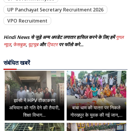
UP Panchayat Secretary Recruitment 2026
VPO Recruitment
Hindi News से जुड़े अन्य अपडेट लगातार हासिल करने के लिए हमें
गूगल
न्यूज़
,
फेसबुक
,
यूट्यूब
और
ट्विटर
पर फॉलो करे...
संबंधित खबरें
झांसी में HPV टीकाकरण
अभियान को गति देने की तैयारी,
बाबा धाम की यात्रा पर निकले
शिक्षा विभाग...
गोरखपुर के युवक की गई जान,...