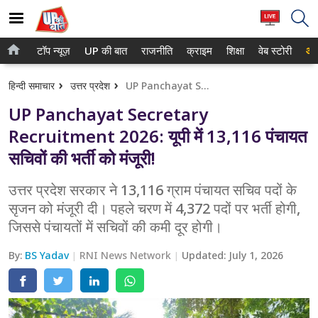
टॉप न्यूज़
UP की बात
राजनीति
क्राइम
शिक्षा
वेब स्टोरी
आप
होम
नोएडा
हिन्दी समाचार
उत्तर प्रदेश
UP Panchayat Secretary Recruitment 2026: यूपी में 13,116 पंचायत सचिवों की भर्ती को मंजूरी!
टॉप न्यूज़
गाजियाबाद
UP Panchayat Secretary
UP की बात
लखनऊ
Recruitment 2026: यूपी में 13,116 पंचायत
सचिवों की भर्ती को मंजूरी!
राजनीति
कानपुर
क्राइम
उत्तर प्रदेश सरकार ने 13,116 ग्राम पंचायत सचिव पदों के
वाराणसी
सृजन को मंजूरी दी। पहले चरण में 4,372 पदों पर भर्ती होगी,
शिक्षा
आगरा
जिससे पंचायतों में सचिवों की कमी दूर होगी।
वेब स्टोरी
अयोध्या
By:
BS Yadav
RNI News Network
Updated:
July 1, 2026
अलीगढ़
मथुरा