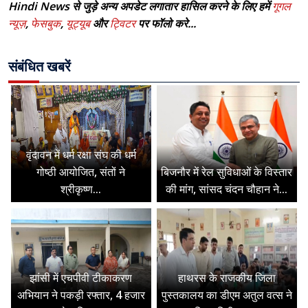
Hindi News से जुड़े अन्य अपडेट लगातार हासिल करने के लिए हमें
गूगल
न्यूज़
,
फेसबुक
,
यूट्यूब
और
ट्विटर
पर फॉलो करे...
संबंधित खबरें
वृंदावन में धर्म रक्षा संघ की धर्म
गोष्ठी आयोजित, संतों ने
बिजनौर में रेल सुविधाओं के विस्तार
श्रीकृष्ण...
की मांग, सांसद चंदन चौहान ने...
झांसी में एचपीवी टीकाकरण
हाथरस के राजकीय जिला
अभियान ने पकड़ी रफ्तार, 4 हजार
पुस्तकालय का डीएम अतुल वत्स ने