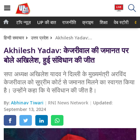
टॉप न्यूज़
UP की बात
राजनीति
क्राइम
शिक्षा
वेब स्टोरी
आप
होम
नोएडा
हिन्दी समाचार
उत्तर प्रदेश
Akhilesh Yadav: केजरीवाल की जमानत पर बोले अखिलेश, हुई संविधान की जीत
टॉप न्यूज़
गाजियाबाद
Akhilesh Yadav: केजरीवाल की जमानत पर
UP की बात
लखनऊ
बोले अखिलेश, हुई संविधान की जीत
राजनीति
कानपुर
सपा अध्यक्ष अखिलेश यादव ने दिल्ली के मुख्यमंत्री अरविंद
केजरीवाल को सुप्रीम कोर्ट से जमानत मिलने का स्वागत किया
क्राइम
वाराणसी
है। उन्होंने कहा कि ये संविधान की जीत है।
शिक्षा
आगरा
By:
Abhinav Tiwari
RNI News Network
Updated:
वेब स्टोरी
September 13, 2024
अयोध्या
अलीगढ़
मथुरा