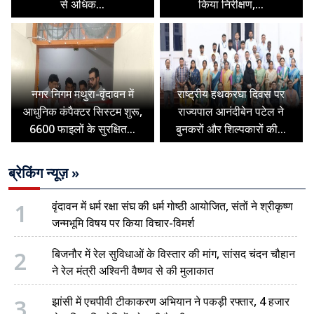
से अधिक...
किया निरीक्षण,...
नगर निगम मथुरा-वृंदावन में
राष्ट्रीय हथकरघा दिवस पर
आधुनिक कंपैक्टर सिस्टम शुरू,
राज्यपाल आनंदीबेन पटेल ने
6600 फाइलों के सुरक्षित...
बुनकरों और शिल्पकारों की...
ब्रेकिंग न्यूज़ »
1
वृंदावन में धर्म रक्षा संघ की धर्म गोष्ठी आयोजित, संतों ने श्रीकृष्ण
जन्मभूमि विषय पर किया विचार-विमर्श
2
बिजनौर में रेल सुविधाओं के विस्तार की मांग, सांसद चंदन चौहान
ने रेल मंत्री अश्विनी वैष्णव से की मुलाकात
3
झांसी में एचपीवी टीकाकरण अभियान ने पकड़ी रफ्तार, 4 हजार