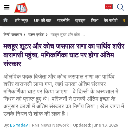
टॉप न्यूज़
UP की बात
राजनीति
क्राइम
शिक्षा
वेब स्टोरी
आप
होम
नोएडा
हिन्दी समाचार
उत्तर प्रदेश
मशहूर शूटर और कोच जसपाल राणा का पार्थिव शरीर वाराणसी पहुंचा, मणिकर्णिका घाट पर होगा अंतिम संस्कार
टॉप न्यूज़
गाजियाबाद
मशहूर शूटर और कोच जसपाल राणा का पार्थिव शरीर
UP की बात
लखनऊ
वाराणसी पहुंचा, मणिकर्णिका घाट पर होगा अंतिम
संस्कार
राजनीति
कानपुर
क्राइम
ओलंपिक पदक विजेता और कोच जसपाल राणा का पार्थिव
वाराणसी
शरीर वाराणसी लाया गया, जहां उनका अंतिम संस्कार
शिक्षा
आगरा
मणिकर्णिका घाट पर किया जाएगा। वे दिल्ली के अस्पताल में
निधन को प्राप्त हुए थे। परिजनों ने उनकी अंतिम इच्छा के
वेब स्टोरी
अयोध्या
अनुसार काशी में अंतिम संस्कार का निर्णय लिया। खेल जगत में
उनके निधन से शोक की लहर है।
अलीगढ़
By:
BS Yadav
RNI News Network
Updated:
June 13, 2026
मथुरा