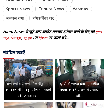
Sports News
Tribute News
Varanasi
जसपाल राणा
मणिकर्णिका घाट
Hindi News से जुड़े अन्य अपडेट लगातार हासिल करने के लिए हमें
गूगल
न्यूज़
,
फेसबुक
,
यूट्यूब
और
ट्विटर
पर फॉलो करे...
संबंधित खबरें
वाराणसी में अखरी-भिखारीपुर मार्ग
झांसी में सड़क हादसा, अतीक
की बदहाली से बढ़ी परेशानी, गड्ढों
अहमद के बेटे अबान और साथी
और जलजमाव...
की...