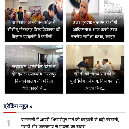
राज्यपाल आनंदीबेन पटेल ने
उत्तर प्रदेश: मुख्यमंत्री योगी
डीडीयू गोरखपुर विश्वविद्यालय की
आदित्यनाथ आज करेंगे उच्च
विज्ञान प्रदर्शनी में फार्मेसी...
स्तरीय समीक्षा बैठक, कानून...
राज्यपाल आनंदीबेन पटेल ने
दीनदयाल उपाध्याय गोरखपुर
सगड़ी की खराब सड़कों के
विश्वविद्यालय की महिला
पुनर्निर्माण की मांग, विधायक डॉ.
शिक्षिकाओं से...
एचएन सिंह...
ब्रेकिंग न्यूज़ »
1
वाराणसी में अखरी-भिखारीपुर मार्ग की बदहाली से बढ़ी परेशानी,
गड्ढों और जलजमाव से हादसों का खतरा