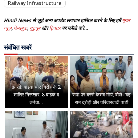
Railway Infrastructure
Hindi News से जुड़े अन्य अपडेट लगातार हासिल करने के लिए हमें
गूगल
न्यूज़
,
फेसबुक
,
यूट्यूब
और
ट्विटर
पर फॉलो करे...
संबंधित खबरें
झांसी: बाइक चोर गिरोह के 2
शातिर गिरफ्तार, 8 बाइक व
सपा पर बरसे केशव मौर्य, बोले- यह
तमंचा...
राम द्रोही और परिवारवादी पार्टी