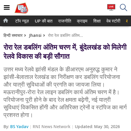
टॉप न्यूज़
UP की बात
राजनीति
क्राइम
शिक्षा
वेब स्टोरी
आप
होम
नोएडा
हिन्दी समाचार
Jhansi
रोरा रेल डबलिंग अंतिम चरण में, बुंदेलखंड को मिलेगी रेलवे विकास की बड़ी सौगात
टॉप न्यूज़
गाजियाबाद
रोरा रेल डबलिंग अंतिम चरण में, बुंदेलखंड को मिलेगी
UP की बात
लखनऊ
रेलवे विकास की बड़ी सौगात
राजनीति
कानपुर
उत्तर मध्य रेलवे झांसी मंडल के डीआरएम अनुरुद्ध कुमार ने
झांसी-बेलाताल रेलखंड का निरीक्षण कर डबलिंग परियोजना
क्राइम
वाराणसी
और यात्री सुविधाओं की प्रगति का जायजा लिया।
शिक्षा
आगरा
मऊरानीपुर-रोरा रेल लाइन डबलिंग कार्य अंतिम चरण में है।
परियोजना पूरी होने के बाद रेल क्षमता बढ़ेगी, नई यात्री
वेब स्टोरी
अयोध्या
सुविधाएं विकसित होंगी और अतिरिक्त ट्रेनों व स्टॉपेज का मार्ग
प्रशस्त होगा।
अलीगढ़
By:
BS Yadav
RNI News Network
Updated:
May 30, 2026
मथुरा