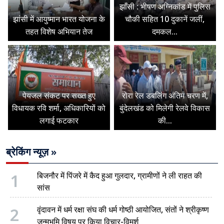
झाँसी : भीषण अग्निकांड में पुलिस
झांसी में आयुष्मान भारत योजना के
चौकी सहित 10 दुकानें जलीं,
तहत विशेष अभियान तेज
दमकल...
पेयजल संकट पर सख्त हुए
रोरा रेल डबलिंग अंतिम चरण में,
विधायक रवि शर्मा, अधिकारियों को
बुंदेलखंड को मिलेगी रेलवे विकास
लगाई फटकार
की...
ब्रेकिंग न्यूज़ »
1
बिजनौर में पिंजरे में कैद हुआ गुलदार, ग्रामीणों ने ली राहत की
सांस
2
वृंदावन में धर्म रक्षा संघ की धर्म गोष्ठी आयोजित, संतों ने श्रीकृष्ण
जन्मभूमि विषय पर किया विचार-विमर्श