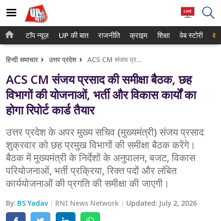
टॉप न्यूज़
UP की बात
राजनीति
क्राइम
शिक्षा
वेब स्टोरी
आप
होम
नोएडा
हिन्दी समाचार
उत्तर प्रदेश
ACS CM संजय प्रसाद की समीक्षा बैठक, छह विभागों की योजनाओं, भर्ती और विकास कार्यों का होगा रिपोर्ट कार्ड तैयार
टॉप न्यूज़
गाजियाबाद
ACS CM संजय प्रसाद की समीक्षा बैठक, छह
UP की बात
लखनऊ
विभागों की योजनाओं, भर्ती और विकास कार्यों का
होगा रिपोर्ट कार्ड तैयार
राजनीति
कानपुर
क्राइम
उत्तर प्रदेश के अपर मुख्य सचिव (मुख्यमंत्री) संजय प्रसाद
वाराणसी
शुक्रवार को छह प्रमुख विभागों की समीक्षा बैठक करेंगे।
शिक्षा
आगरा
बैठक में मुख्यमंत्री के निर्देशों के अनुपालन, बजट, विकास
परियोजनाओं, भर्ती प्रक्रिया, रिक्त पदों और लंबित
वेब स्टोरी
अयोध्या
कार्ययोजनाओं की प्रगति की समीक्षा की जाएगी।
अलीगढ़
By:
BS Yadav
RNI News Network
Updated:
July 2, 2026
मथुरा