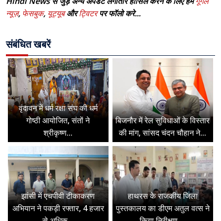
Hindi News से जुड़े अन्य अपडेट लगातार हासिल करने के लिए हमें
गूगल
न्यूज़
,
फेसबुक
,
यूट्यूब
और
ट्विटर
पर फॉलो करे...
संबंधित खबरें
वृंदावन में धर्म रक्षा संघ की धर्म
गोष्ठी आयोजित, संतों ने
बिजनौर में रेल सुविधाओं के विस्तार
श्रीकृष्ण...
की मांग, सांसद चंदन चौहान ने...
झांसी में एचपीवी टीकाकरण
हाथरस के राजकीय जिला
अभियान ने पकड़ी रफ्तार, 4 हजार
पुस्तकालय का डीएम अतुल वत्स ने
से अधिक...
किया निरीक्षण,...