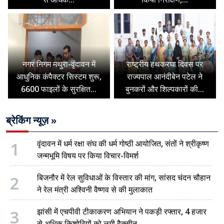
नगर निगम मथुरा-वृंदावन में
राष्ट्रीय हथकरघा दिवस पर
आधुनिक कंपैक्टर सिस्टम शुरू,
राज्यपाल आनंदीबेन पटेल ने
6600 फाइलों के सुरक्षित...
बुनकरों और शिल्पकारों की...
ब्रेकिंग न्यूज़ »
1
वृंदावन में धर्म रक्षा संघ की धर्म गोष्ठी आयोजित, संतों ने श्रीकृष्ण
जन्मभूमि विषय पर किया विचार-विमर्श
2
बिजनौर में रेल सुविधाओं के विस्तार की मांग, सांसद चंदन चौहान
ने रेल मंत्री अश्विनी वैष्णव से की मुलाकात
3
झांसी में एचपीवी टीकाकरण अभियान ने पकड़ी रफ्तार, 4 हजार
से अधिक किशोरियों को लगी वैक्सीन