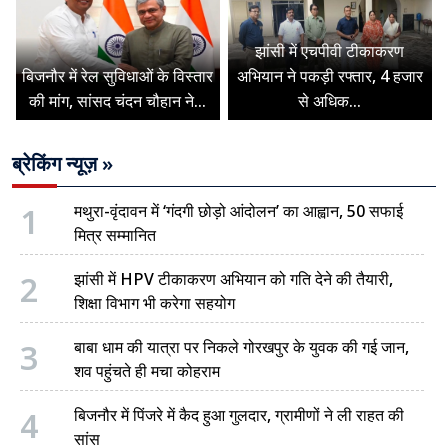
झांसी में एचपीवी टीकाकरण
बिजनौर में रेल सुविधाओं के विस्तार
अभियान ने पकड़ी रफ्तार, 4 हजार
की मांग, सांसद चंदन चौहान ने...
से अधिक...
ब्रेकिंग न्यूज़ »
1
मथुरा-वृंदावन में ‘गंदगी छोड़ो आंदोलन’ का आह्वान, 50 सफाई
मित्र सम्मानित
2
झांसी में HPV टीकाकरण अभियान को गति देने की तैयारी,
शिक्षा विभाग भी करेगा सहयोग
3
बाबा धाम की यात्रा पर निकले गोरखपुर के युवक की गई जान,
शव पहुंचते ही मचा कोहराम
4
बिजनौर में पिंजरे में कैद हुआ गुलदार, ग्रामीणों ने ली राहत की
सांस