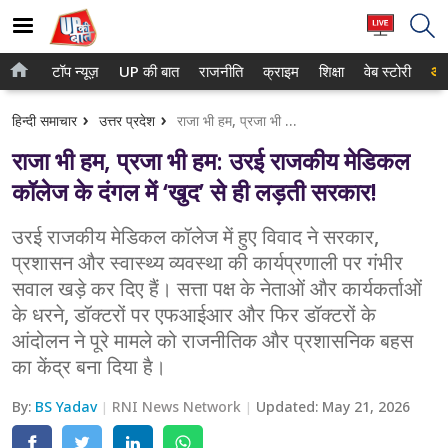
टॉप न्यूज़
UP की बात
राजनीति
क्राइम
शिक्षा
वेब स्टोरी
आप
होम
नोएडा
हिन्दी समाचार
उत्तर प्रदेश
राजा भी हम, प्रजा भी हम: उरई राजकीय मेडिकल कॉलेज के दंगल में ‘खुद’ से ही लड़ती सरकार!
टॉप न्यूज़
गाजियाबाद
राजा भी हम, प्रजा भी हम: उरई राजकीय मेडिकल
UP की बात
लखनऊ
कॉलेज के दंगल में ‘खुद’ से ही लड़ती सरकार!
राजनीति
कानपुर
उरई राजकीय मेडिकल कॉलेज में हुए विवाद ने सरकार,
प्रशासन और स्वास्थ्य व्यवस्था की कार्यप्रणाली पर गंभीर
क्राइम
वाराणसी
सवाल खड़े कर दिए हैं। सत्ता पक्ष के नेताओं और कार्यकर्ताओं
शिक्षा
आगरा
के धरने, डॉक्टरों पर एफआईआर और फिर डॉक्टरों के
आंदोलन ने पूरे मामले को राजनीतिक और प्रशासनिक बहस
वेब स्टोरी
अयोध्या
का केंद्र बना दिया है।
अलीगढ़
By:
BS Yadav
RNI News Network
Updated:
May 21, 2026
मथुरा