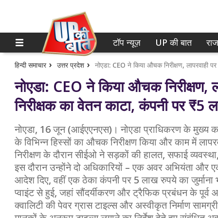
टॉप न्यूज़
UP की बात
राज
होम
नोएडा
गाजियाबाद
टॉप न्यूज़
हिन्दी समाचार
उत्तर प्रदेश
नोएडा: CEO ने किया औचक निरीक्षण, ला
लखनऊ
UP की बात
निरीक्षक का वेतन काटा, कंपनी पर ₹5 ला
कानपुर
राजनीति
नोएडा, 16 जून (आईएएनएस)। नोएडा प्राधिकरण के मुख्य 
वाराणसी
क्राइम
के विभिन्न हिस्सों का औचक निरीक्षण किया और काम में लाप
आगरा
निरीक्षण के दौरान सीईओ ने सड़कों की हालत, सफाई व्यवस्था,
शिक्षा
इस दौरान उन्होंने दो अधिकारियों – एक अवर अभियंता और एक
अयोध्या
वेब स्टोरी
आदेश दिए, वहीं एक ठेका कंपनी पर 5 लाख रुपये का जुर्माना
प्वाइंट से हुई, जहां सौंदर्यीकरण और ट्रैफिक प्रबंधन के पूर
अलीगढ़
क्वालिटी की पेवर ग्रास टाइल्स और अस्वीकृत निर्माण सामग
मथुरा