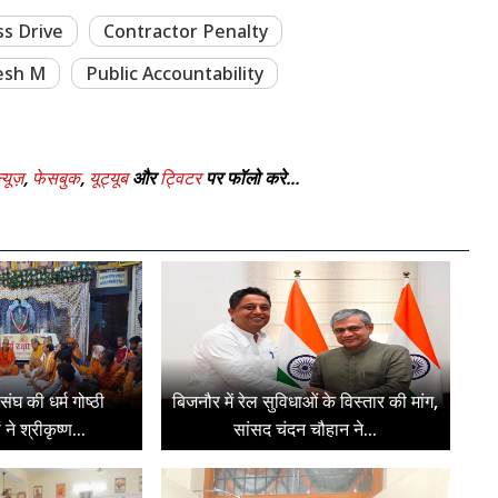
ss Drive
Contractor Penalty
esh M
Public Accountability
्यूज़
,
फेसबुक
,
यूट्यूब
और
ट्विटर
पर फॉलो करे...
षा संघ की धर्म गोष्ठी
बिजनौर में रेल सुविधाओं के विस्तार की मांग,
ने श्रीकृष्ण...
सांसद चंदन चौहान ने...