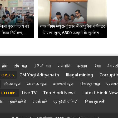
जिला पुस्तकालय का
नगर निगम मथुरा-वृंदावन में आधुनिक कंपैक्टर
 किया निरीक्षण,...
सिस्टम शुरू, 6600 फाइलों के सुरक्षित...
होम
टॉप न्यूज़
UP की बात
राजनीति
क्राइम
शिक्षा
वेब स्ट
CM Yogi Adityanath
Illegal mining
Corrupti
TOPICS
नोएडा न्यूज़
लखनऊ न्यूज़
वाराणसी न्यूज़
गोरखपुर न्यूज़
प्रयागरा
Live TV
Top Hindi News
Latest Hindi New
ECTIONS
ोम
हमारे बारे में
संपर्क करें
प्राइवेसी पॉलिसी
नियम एवं शर्तें