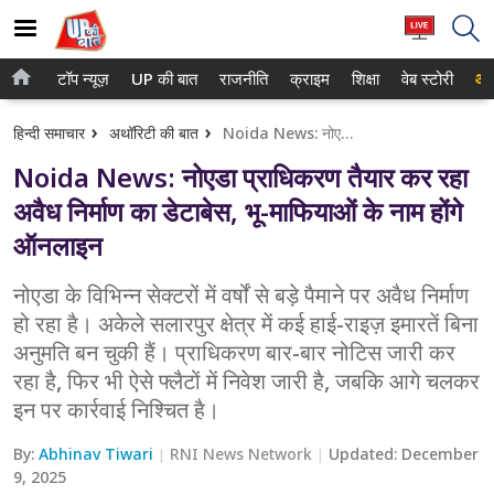
टॉप न्यूज़
UP की बात
राजनीति
क्राइम
शिक्षा
वेब स्टोरी
आप
होम
नोएडा
हिन्दी समाचार
अथॉरिटी की बात
Noida News: नोएडा प्राधिकरण तैयार कर रहा अवैध निर्माण का डेटाबेस, भू-माफियाओं के नाम होंगे ऑनलाइन
टॉप न्यूज़
गाजियाबाद
Noida News: नोएडा प्राधिकरण तैयार कर रहा
UP की बात
लखनऊ
अवैध निर्माण का डेटाबेस, भू-माफियाओं के नाम होंगे
ऑनलाइन
राजनीति
कानपुर
क्राइम
नोएडा के विभिन्न सेक्टरों में वर्षों से बड़े पैमाने पर अवैध निर्माण
वाराणसी
हो रहा है। अकेले सलारपुर क्षेत्र में कई हाई-राइज़ इमारतें बिना
शिक्षा
आगरा
अनुमति बन चुकी हैं। प्राधिकरण बार-बार नोटिस जारी कर
रहा है, फिर भी ऐसे फ्लैटों में निवेश जारी है, जबकि आगे चलकर
वेब स्टोरी
अयोध्या
इन पर कार्रवाई निश्चित है।
अलीगढ़
By:
Abhinav Tiwari
RNI News Network
Updated:
December
9, 2025
मथुरा