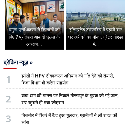
यमुना प्राधिकरण ने किसानों को
इंटिग्रेटेड टाउनशिप में पहली बार
दिए 7 प्रतिशत आबादी भूखंड के
घर खरीदने का मौका, ग्रेटर नोएडा
आरक्षण...
में...
ब्रेकिंग न्यूज़ »
1
झांसी में HPV टीकाकरण अभियान को गति देने की तैयारी,
शिक्षा विभाग भी करेगा सहयोग
2
बाबा धाम की यात्रा पर निकले गोरखपुर के युवक की गई जान,
शव पहुंचते ही मचा कोहराम
3
बिजनौर में पिंजरे में कैद हुआ गुलदार, ग्रामीणों ने ली राहत की
सांस