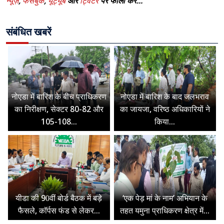
न्यूज़
,
फेसबुक
,
यूट्यूब
और
ट्विटर
पर फॉलो करे...
संबंधित खबरें
नोएडा में बारिश के बीच प्राधिकरण
नोएडा में बारिश के बाद जलभराव
का निरीक्षण, सेक्टर 80-82 और
का जायजा, वरिष्ठ अधिकारियों ने
105-108...
किया...
यीडा की 90वीं बोर्ड बैठक में बड़े
‘एक पेड़ मां के नाम’ अभियान के
फैसले, कॉर्पस फंड से लेकर...
तहत यमुना प्राधिकरण क्षेत्र में...