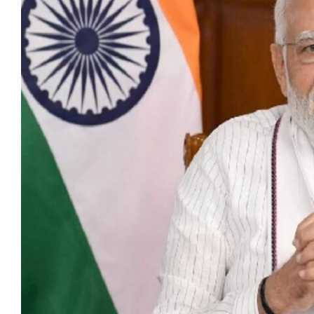
मेरठ
मुरादाबाद
गोरखपुर
प्रयागराज
रामपुर