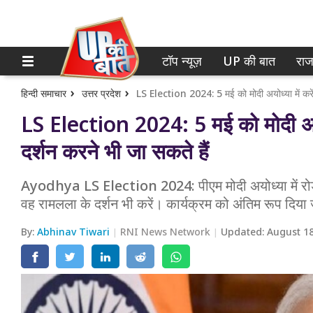
टॉप न्यूज़
UP की बात
राज
होम
नोएडा
गाजियाबाद
टॉप न्यूज़
हिन्दी समाचार
उत्तर प्रदेश
LS Election 2024: 5 मई को मोदी अयोध्
लखनऊ
UP की बात
दर्शन करने भी जा सकते हैं
कानपुर
राजनीति
Ayodhya LS Election 2024: पीएम मोदी अयोध्या में रोड शो
वाराणसी
क्राइम
वह रामलला के दर्शन भी करें। कार्यक्रम को अंतिम रूप दिया 
आगरा
शिक्षा
By:
Abhinav Tiwari
RNI News Network
Updated:
August 18
अयोध्या
वेब स्टोरी
अलीगढ़
मथुरा