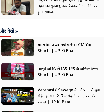
मथुरा में "संभव संतुष्टि एवं समृद्धि" अभियान के
तहत जनसुनवाई, कई शिकायतों का मौके पर
हुआ समाधान
और देखें »
भारत विरोध अब नहीं चलेगा : CM Yogi |
Shorts | UP Ki Baat
छात्रों को मिलेंगे IAS-IPS के करियर टिप्स |
Shorts | UP Ki Baat
Varanasi में Sewage के गंदे पानी से डूबा
गोईठाहां गांव, 217 करोड़ के प्लांट पर उठे
सवाल | UP Ki Baat