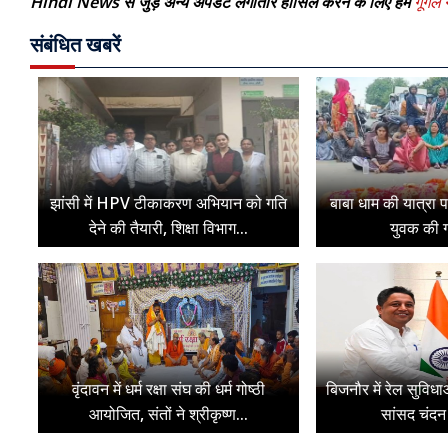
Hindi News से जुड़े अन्य अपडेट लगातार हासिल करने के लिए हमें
गूगल न
संबंधित खबरें
झांसी में HPV टीकाकरण अभियान को गति
बाबा धाम की यात्रा 
देने की तैयारी, शिक्षा विभाग...
युवक की ग
वृंदावन में धर्म रक्षा संघ की धर्म गोष्ठी
बिजनौर में रेल सुविधा
आयोजित, संतों ने श्रीकृष्ण...
सांसद चंदन 