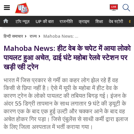
टॉप न्यूज़
UP की बात
राजनीति
क्राइम
शिक्षा
वेब स्टोरी
आप
होम
नोएडा
हिन्दी समाचार
राज्य
Mahoba News: हीट वेब के चपेट में आया लोको पायलट हुआ अचेत, ढाई घंटे महोबा रेलवे स्टेशन पर खड़ी रही ट्रेन
टॉप न्यूज़
गाजियाबाद
Mahoba News: हीट वेब के चपेट में आया लोको
UP की बात
लखनऊ
पायलट हुआ अचेत, ढाई घंटे महोबा रेलवे स्टेशन पर
खड़ी रही ट्रेन
राजनीति
कानपुर
क्राइम
भारत में जिस प्रकार से गर्मी का कहर लोग झेल रहे हैं वह
वाराणसी
किसी से छिपा नहीं है। ऐसे में यूपी के महोबा में हीट वेव के
शिक्षा
आगरा
कारण ट्रेन के लोको पायलट की तबियत बिगड़ गई। इंजन के
अंदर 55 डिग्री तापमान के साथ लगातार 9 घंटे की ड्यूटी के
वेब स्टोरी
अयोध्या
कारण एक के बाद एक हुई उल्टी और चक्कर आने के बाद वह
अचेत होकर गिर पड़ा। जिसे एंबुलेंस से साथी कर्मी द्वारा इलाज
अलीगढ़
के लिए जिला अस्पताल में भर्ती कराया गया।
मथुरा