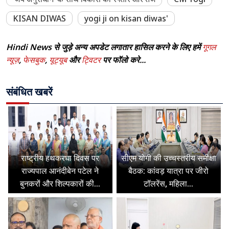
KISAN DIWAS
yogi ji on kisan diwas'
Hindi News से जुड़े अन्य अपडेट लगातार हासिल करने के लिए हमें
गूगल
न्यूज़
,
फेसबुक
,
यूट्यूब
और
ट्विटर
पर फॉलो करे...
संबंधित खबरें
राष्ट्रीय हथकरघा दिवस पर
सीएम योगी की उच्चस्तरीय समीक्षा
राज्यपाल आनंदीबेन पटेल ने
बैठक: कांवड़ यात्रा पर जीरो
बुनकरों और शिल्पकारों की...
टॉलरेंस, महिला...