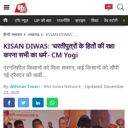
टॉप न्यूज़
UP की बात
राजनीति
क्राइम
शिक्षा
वेब स्टोरी
आप
होम
नोएडा
हिन्दी समाचार
लखनऊ
KISAN DIWAS: ‘धरतीपुत्रों के हितों की रक्षा करना सभी का धर्म’- CM Yogi
टॉप न्यूज़
गाजियाबाद
KISAN DIWAS: ‘धरतीपुत्रों के हितों की रक्षा
UP की बात
लखनऊ
करना सभी का धर्म’- CM Yogi
राजनीति
कानपुर
प्रगतिशील किसानों को मिला सम्मान, कई किसानों को सौंपी
गई ट्रैक्टर की चाबी...
क्राइम
वाराणसी
शिक्षा
By:
Abhinav Tiwari
RNI News Network
Updated:
December
आगरा
23, 2025
वेब स्टोरी
अयोध्या
अलीगढ़
मथुरा