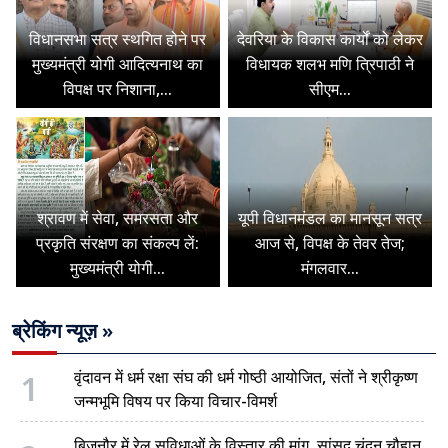
विधानसभा सत्र स्थगित होने पर
देवरिया के विकास कार्यों को लेकर
मुख्यमंत्री योगी आदित्यनाथ का
विधायक शलभ मणि त्रिपाठी ने
विपक्ष पर निशाना,...
सीएम...
श्रावण में सेवा, समरसता और
यूपी विधानमंडल का मानसून सत्र
प्रकृति संरक्षण का संकल्प लें:
आज से, विपक्ष के तेवर तेज;
मुख्यमंत्री योगी...
मंगलवार...
ब्रेकिंग न्यूज़ »
1
वृंदावन में धर्म रक्षा संघ की धर्म गोष्ठी आयोजित, संतों ने श्रीकृष्ण
जन्मभूमि विषय पर किया विचार-विमर्श
बिजनौर में रेल सुविधाओं के विस्तार की मांग, सांसद चंदन चौहान