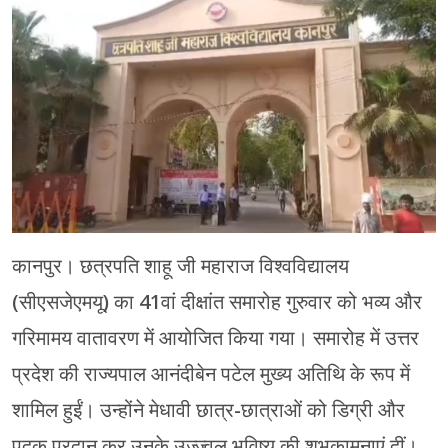
मेरठ
मुरादाबाद
गोरखपुर
प्रयागराज
रामपुर
कानपुर। छत्रपति शाहू जी महाराज विश्वविद्यालय
(सीएसजेएमयू) का 41वां दीक्षांत समारोह गुरुवार को भव्य और
गरिमामय वातावरण में आयोजित किया गया। समारोह में उत्तर
प्रदेश की राज्यपाल आनंदीबेन पटेल मुख्य अतिथि के रूप में
शामिल हुईं। उन्होंने मेधावी छात्र-छात्राओं को डिग्री और
पदक प्रदान कर उनके उज्ज्वल भविष्य की शुभकामनाएं दीं।