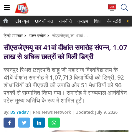
टॉप न्यूज़
UP की बात
राजनीति
क्राइम
शिक्षा
वेब स्टोरी
आप
होम
नोएडा
हिन्दी समाचार
उत्तर प्रदेश
सीएसजेएमयू का 41वां दीक्षांत समारोह संपन्न, 1.07 लाख से अधिक छात्रों को मिली डिग्री
टॉप न्यूज़
गाजियाबाद
सीएसजेएमयू का 41वां दीक्षांत समारोह संपन्न, 1.07
UP की बात
लखनऊ
लाख से अधिक छात्रों को मिली डिग्री
राजनीति
कानपुर
कानपुर स्थित छत्रपति शाहू जी महाराज विश्वविद्यालय के
41वें दीक्षांत समारोह में 1,07,713 विद्यार्थियों को डिग्री, 92
क्राइम
वाराणसी
शोधार्थियों को पीएचडी की उपाधि और 51 मेधावियों को 96
शिक्षा
आगरा
पदकों से सम्मानित किया गया। समारोह में राज्यपाल आनंदीबेन
पटेल मुख्य अतिथि के रूप में शामिल हुईं।
वेब स्टोरी
अयोध्या
By:
BS Yadav
RNI News Network
Updated:
July 9, 2026
अलीगढ़
मथुरा