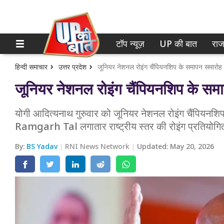
टॉप न्यूज़
UP की बात
राज
होम
नोएडा
गाजियाबाद
टॉप न्यूज़
हिन्दी समाचार
उत्तर प्रदेश
जूनियर नेशनल रोइंग चैंपियनशिप के समापन समारोह मे
जूनियर नेशनल रोइंग चैंपियनशिप के समाप
लखनऊ
UP की बात
कानपुर
योगी आदित्यनाथ गुरुवार को जूनियर नेशनल रोइंग चैंपियनशिप 
राजनीति
Ramgarh Tal लगातार राष्ट्रीय स्तर की रोइंग प्रतियोगिता
वाराणसी
क्राइम
By:
BS Yadav
RNI News Network
Updated:
May 20, 2026
आगरा
शिक्षा
अयोध्या
वेब स्टोरी
अलीगढ़
मथुरा