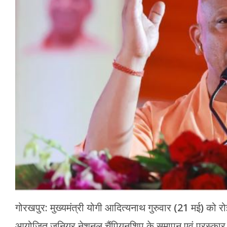
मेरठ
मुरादाबाद
गोरखपुर
प्रयागराज
रामपुर
गोरखपुर: मुख्यमंत्री योगी आदित्यनाथ गुरुवार (21 मई) को रो
आयोजित जूनियर नेशनल चैंपियनशिप के समापन एवं पुरस्कार वि