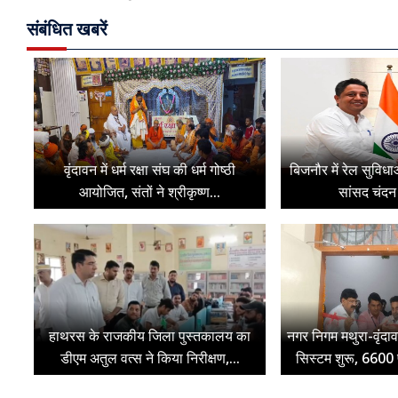
संबंधित खबरें
वृंदावन में धर्म रक्षा संघ की धर्म गोष्ठी
बिजनौर में रेल सुविधा
आयोजित, संतों ने श्रीकृष्ण...
सांसद चंदन 
हाथरस के राजकीय जिला पुस्तकालय का
नगर निगम मथुरा-वृंदाव
डीएम अतुल वत्स ने किया निरीक्षण,...
सिस्टम शुरू, 6600 फ