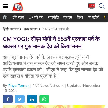
टॉप न्यूज़
UP की बात
राजनीति
क्राइम
शिक्षा
वेब स्टोरी
आप
होम
नोएडा
हिन्दी समाचार
उत्तर प्रदेश
CM YOGI: सीएम योगी ने 555वें प्रकाश पर्व के अवसर पर गुरु नानक देव को किया नमन
टॉप न्यूज़
गाजियाबाद
CM YOGI: सीएम योगी ने 555वें प्रकाश पर्व के
UP की बात
लखनऊ
अवसर पर गुरु नानक देव को किया नमन
राजनीति
कानपुर
आज गुरु नानक देव पर्व के अवसर पर मुख्यमंत्री योगी
आदित्यनाथ ने गुरु नानक देव को नमन करते हुए और उनके
क्राइम
वाराणसी
प्रति कृतज्ञता व्यक्त की। सीएम ने कहा कि गुरु नानक देव जी
शिक्षा
आगरा
एक साहस व वीरता के प्रतीक है।
वेब स्टोरी
अयोध्या
By:
Priya Tomar
RNI News Network
Updated:
November
15, 2024
अलीगढ़
मथुरा