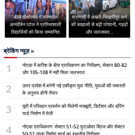
45वें दीक्षोत्सव में राज्यपाल
वाराणसी में अखरी-भिखारीपुर मार्ग
आनंदीबेन पटेल ने प्रतिभाशाली
की बदहाली से बढ़ी परेशानी, गड्ढों
विद्यार्थियों को किया सम्मानित
और जलजमाव...
ब्रेकिंग न्यूज़ »
1
नोएडा में बारिश के बीच प्राधिकरण का निरीक्षण, सेक्टर 80-82
और 105-108 में नहीं मिला जलभराव
2
उत्तर प्रदेश में बनेगी नई एकीकृत युवा नीति, युवाओं की जरूरतों
के अनुरूप होगी तैयार
3
यूपी में परिवहन प्रवर्तन को मिलेगी मजबूती, डिटेंशन और डंपिंग
यार्ड निर्माण में तेजी
4
नोएडा प्राधिकरण: सेक्टर 51-52 फुटओवर ब्रिज और सेक्टर
50-51 नाला निर्माण कार्य का स्थलीय निरीक्षण