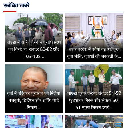
संबंधित खबरें
नोएडा में बारिश के बीच प्राधिकरण
का निरीक्षण, सेक्टर 80-82 और
उत्तर प्रदेश में बनेगी नई एकीकृत
105-108...
युवा नीति, युवाओं की जरूरतों के...
यूपी में परिवहन प्रवर्तन को मिलेगी
नोएडा प्राधिकरण: सेक्टर 51-52
मजबूती, डिटेंशन और डंपिंग यार्ड
फुटओवर ब्रिज और सेक्टर 50-
निर्माण...
51 नाला निर्माण कार्य...