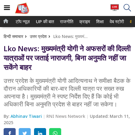
टॉप न्यूज़
UP की बात
राजनीति
क्राइम
शिक्षा
वेब स्टोरी
आप
होम
नोएडा
हिन्दी समाचार
उत्तर प्रदेश
Lko News: मुख्यमंत्री योगी ने अफसरों की दिल्ली यात्राओं पर जताई नाराजगी, बिना अनुमति नहीं जा सकेंगे बाहर
टॉप न्यूज़
गाजियाबाद
Lko News: मुख्यमंत्री योगी ने अफसरों की दिल्ली
UP की बात
लखनऊ
यात्राओं पर जताई नाराजगी, बिना अनुमति नहीं जा
सकेंगे बाहर
राजनीति
कानपुर
क्राइम
उत्तर प्रदेश के मुख्यमंत्री योगी आदित्यनाथ ने समीक्षा बैठक के
वाराणसी
दौरान अधिकारियों की बार-बार दिल्ली यात्रा पर सख्त रुख
शिक्षा
आगरा
अपनाया है। मुख्यमंत्री ने स्पष्ट निर्देश दिए हैं कि कोई भी
अधिकारी बिना अनुमति प्रदेश से बाहर नहीं जा सकेगा।
वेब स्टोरी
अयोध्या
By:
Abhinav Tiwari
RNI News Network
Updated:
March 11,
अलीगढ़
2025
मथुरा