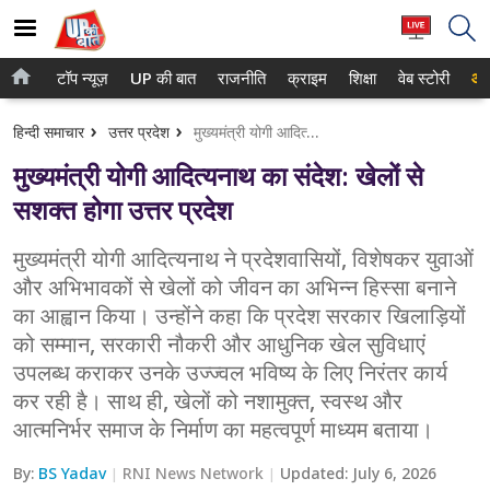
टॉप न्यूज़
UP की बात
राजनीति
क्राइम
शिक्षा
वेब स्टोरी
आप
होम
नोएडा
हिन्दी समाचार
उत्तर प्रदेश
मुख्यमंत्री योगी आदित्यनाथ का संदेश: खेलों से सशक्त होगा उत्तर प्रदेश
टॉप न्यूज़
गाजियाबाद
मुख्यमंत्री योगी आदित्यनाथ का संदेश: खेलों से
UP की बात
लखनऊ
सशक्त होगा उत्तर प्रदेश
राजनीति
कानपुर
मुख्यमंत्री योगी आदित्यनाथ ने प्रदेशवासियों, विशेषकर युवाओं
और अभिभावकों से खेलों को जीवन का अभिन्न हिस्सा बनाने
क्राइम
वाराणसी
का आह्वान किया। उन्होंने कहा कि प्रदेश सरकार खिलाड़ियों
शिक्षा
आगरा
को सम्मान, सरकारी नौकरी और आधुनिक खेल सुविधाएं
उपलब्ध कराकर उनके उज्ज्वल भविष्य के लिए निरंतर कार्य
वेब स्टोरी
अयोध्या
कर रही है। साथ ही, खेलों को नशामुक्त, स्वस्थ और
आत्मनिर्भर समाज के निर्माण का महत्वपूर्ण माध्यम बताया।
अलीगढ़
By:
BS Yadav
RNI News Network
Updated:
July 6, 2026
मथुरा