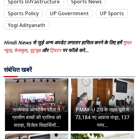
Sports Infrastructure
Sports News
Sports Policy
UP Government
UP Sports
Yogi Adityanath
Hindi News से जुड़े अन्य अपडेट लगातार हासिल करने के लिए हमें
गूगल
न्यूज़
,
फेसबुक
,
यूट्यूब
और
ट्विटर
पर फॉलो करे...
संबंधित खबरें
राज्यपाल आनंदीबेन पटेल ने
PMAY-U 2.0 के तहत यूपी में
ग्रामीण बच्चों की प्रतिभा को
73,184 नए आवास मंजूर, 137
सराहा, विजेता विद्यार्थियों...
नगर...