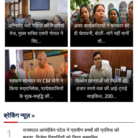
अग्निवीर भर्ती रैलियों की तैयारियां
आशा कार्यकत्रियों ने सरकार को
तेज, मुख्य सचिव एसपी गोयल ने
दी चेतावनी, बोलीं- मांगें नहीं मानीं
दिए...
तो...
श्रावण सोमवार पर CM योगी ने
दिव्यांग छात्राओं को मिलेगी 65
किया रुद्राभिषेक, प्रदेशवासियों
हजार रुपये तक की आई-ट्राई
के सुख-समृद्धि की...
साइकिल, 200...
ब्रेकिंग न्यूज़ »
1
राज्यपाल आनंदीबेन पटेल ने ग्रामीण बच्चों की प्रतिभा को
सराहा, विजेता विद्यार्थियों को किया सम्मानित