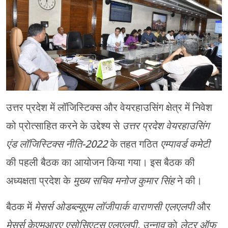
मेरठ
मुरादाबाद
गोरखपुर
प्रयागराज
उत्तर प्रदेश में लॉजिस्टिक्स और वेयरहाउसिंग क्षेत्र में निवेश
रामपुर
को प्रोत्साहित करने के उद्देश्य से
उत्तर प्रदेश वेयरहाउसिंग
एंड लॉजिस्टिक्स नीति-2022
के तहत गठित
एम्पावर्ड कमेटी
की पहली बैठक का आयोजन किया गया। इस बैठक की
अध्यक्षता प्रदेश के
मुख्य सचिव मनोज कुमार सिंह
ने की।
बैठक में
मेसर्स ओडब्ल्यूएम लॉजीपार्क वाराणसी एलएलपी
और
मेसर्स केएमआरए एसोसिएट्स एलएलपी, उन्नाव
को
लेटर ऑफ