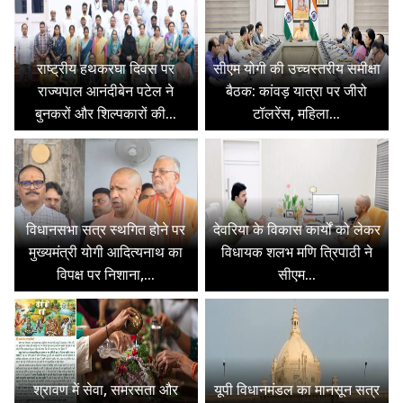
राष्ट्रीय हथकरघा दिवस पर
सीएम योगी की उच्चस्तरीय समीक्षा
राज्यपाल आनंदीबेन पटेल ने
बैठक: कांवड़ यात्रा पर जीरो
बुनकरों और शिल्पकारों की...
टॉलरेंस, महिला...
विधानसभा सत्र स्थगित होने पर
देवरिया के विकास कार्यों को लेकर
मुख्यमंत्री योगी आदित्यनाथ का
विधायक शलभ मणि त्रिपाठी ने
विपक्ष पर निशाना,...
सीएम...
श्रावण में सेवा, समरसता और
यूपी विधानमंडल का मानसून सत्र