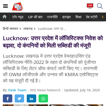
टॉप न्यूज़
UP की बात
राजनीति
क्राइम
शिक्षा
वेब स्टोरी
आप
होम
नोएडा
हिन्दी समाचार
लखनऊ
Lucknow: उत्तर प्रदेश में लॉजिस्टिक्स निवेश को बढ़ावा, दो कंपनियों को मिली सब्सिडी की मंजूरी
टॉप न्यूज़
गाजियाबाद
Lucknow: उत्तर प्रदेश में लॉजिस्टिक्स निवेश को
UP की बात
लखनऊ
बढ़ावा, दो कंपनियों को मिली सब्सिडी की मंजूरी
राजनीति
कानपुर
Lucknow: लखनऊ में उत्तर प्रदेश वेयरहाउसिंग एंड
लॉजिस्टिक्स नीति-2022 के तहत दो कंपनियों को पूंजीगत
क्राइम
वाराणसी
सब्सिडी के लिए लेटर ऑफ कंफर्ट जारी किए गए। वाराणसी
शिक्षा
आगरा
की OWM लॉजीपार्क और उन्नाव की KMRA एसोसिएट्स
को यह मंजूरी दी गई है।
वेब स्टोरी
अयोध्या
By:
Desk Team
RNI News Network
Updated:
July 16, 2025
अलीगढ़
मथुरा