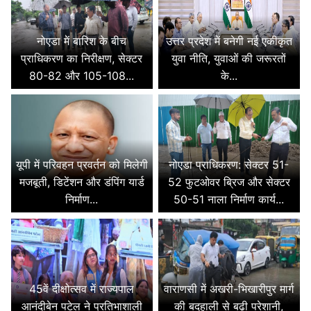
नोएडा में बारिश के बीच
उत्तर प्रदेश में बनेगी नई एकीकृत
प्राधिकरण का निरीक्षण, सेक्टर
युवा नीति, युवाओं की जरूरतों
80-82 और 105-108...
के...
यूपी में परिवहन प्रवर्तन को मिलेगी
नोएडा प्राधिकरण: सेक्टर 51-
मजबूती, डिटेंशन और डंपिंग यार्ड
52 फुटओवर ब्रिज और सेक्टर
निर्माण...
50-51 नाला निर्माण कार्य...
45वें दीक्षोत्सव में राज्यपाल
वाराणसी में अखरी-भिखारीपुर मार्ग
आनंदीबेन पटेल ने प्रतिभाशाली
की बदहाली से बढ़ी परेशानी,