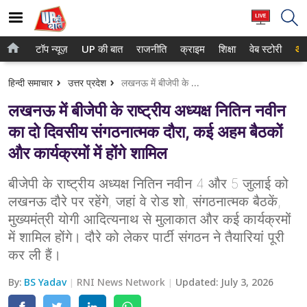
टॉप न्यूज़
UP की बात
राजनीति
क्राइम
शिक्षा
वेब स्टोरी
आप
होम
नोएडा
हिन्दी समाचार
उत्तर प्रदेश
लखनऊ में बीजेपी के राष्ट्रीय अध्यक्ष नितिन नवीन का दो दिवसीय संगठनात्मक दौरा, कई अहम बैठकों और कार्यक्रमों में होंगे शामिल
टॉप न्यूज़
गाजियाबाद
लखनऊ में बीजेपी के राष्ट्रीय अध्यक्ष नितिन नवीन
UP की बात
लखनऊ
का दो दिवसीय संगठनात्मक दौरा, कई अहम बैठकों
राजनीति
और कार्यक्रमों में होंगे शामिल
कानपुर
क्राइम
वाराणसी
बीजेपी के राष्ट्रीय अध्यक्ष नितिन नवीन 4 और 5 जुलाई को
लखनऊ दौरे पर रहेंगे, जहां वे रोड शो, संगठनात्मक बैठकें,
शिक्षा
आगरा
मुख्यमंत्री योगी आदित्यनाथ से मुलाकात और कई कार्यक्रमों
में शामिल होंगे। दौरे को लेकर पार्टी संगठन ने तैयारियां पूरी
वेब स्टोरी
अयोध्या
कर ली हैं।
अलीगढ़
By:
BS Yadav
RNI News Network
Updated:
July 3, 2026
मथुरा