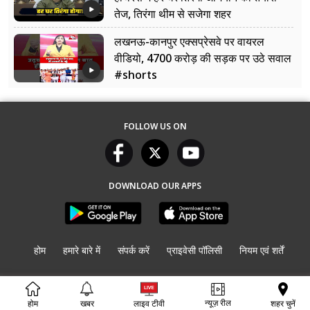
तेज, तिरंगा थीम से सजेगा शहर
लखनऊ-कानपुर एक्सप्रेसवे पर वायरल
वीडियो, 4700 करोड़ की सड़क पर उठे सवाल
#shorts
FOLLOW US ON
DOWNLOAD OUR APPS
होम
हमारे बारे में
संपर्क करें
प्राइवेसी पॉलिसी
नियम एवं शर्तें
© Copyright
2026. All rights reserved.
UP की बात
न्यूज़ रील
शहर चुनें
होम
खबर
लाइव टीवी