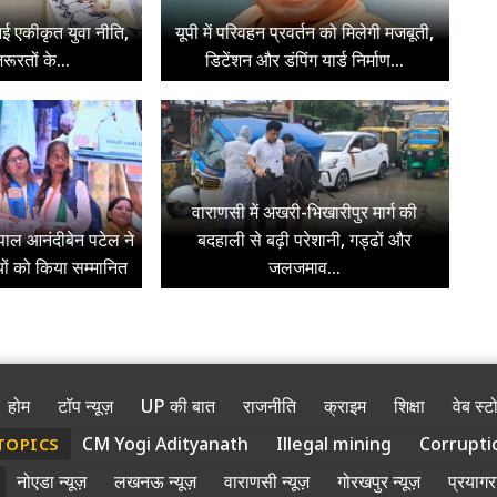
ी नई एकीकृत युवा नीति,
यूपी में परिवहन प्रवर्तन को मिलेगी मजबूती,
रूरतों के...
डिटेंशन और डंपिंग यार्ड निर्माण...
वाराणसी में अखरी-भिखारीपुर मार्ग की
ज्यपाल आनंदीबेन पटेल ने
बदहाली से बढ़ी परेशानी, गड्ढों और
ियों को किया सम्मानित
जलजमाव...
होम
टॉप न्यूज़
UP की बात
राजनीति
क्राइम
शिक्षा
वेब स्ट
CM Yogi Adityanath
Illegal mining
Corrupti
TOPICS
नोएडा न्यूज़
लखनऊ न्यूज़
वाराणसी न्यूज़
गोरखपुर न्यूज़
प्रयागरा