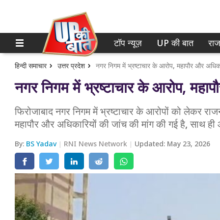
टॉप न्यूज़
UP की बात
राज
होम
नोएडा
गाजियाबाद
टॉप न्यूज़
हिन्दी समाचार
उत्तर प्रदेश
नगर निगम में भ्रष्टाचार के आरोप, महापौर और अधिका
नगर निगम में भ्रष्टाचार के आरोप, महा
लखनऊ
UP की बात
कानपुर
फिरोजाबाद नगर निगम में भ्रष्टाचार के आरोपों को लेकर राज
राजनीति
महापौर और अधिकारियों की जांच की मांग की गई है, साथ ही 
वाराणसी
क्राइम
By:
BS Yadav
RNI News Network
Updated:
May 23, 2026
आगरा
शिक्षा
अयोध्या
वेब स्टोरी
अलीगढ़
मथुरा