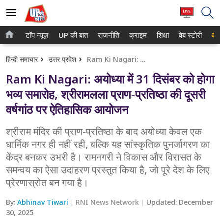
टॉप न्यूज़
UP की बात
राजनीति
क्राइम
शिक्षा
वेब स्टोरी
आप
होम
नोएडा
हिन्दी समाचार
उत्तर प्रदेश
Ram Ki Nagari: अयोध्या में 31 दिसंबर को होगा भव्य समारोह, श्रीरामलला प्राण-प्रतिष्ठा की दूसरी वर्षगांठ पर ऐतिहासिक आयोजन
टॉप न्यूज़
गाजियाबाद
Ram Ki Nagari: अयोध्या में 31 दिसंबर को होगा
UP की बात
लखनऊ
भव्य समारोह, श्रीरामलला प्राण-प्रतिष्ठा की दूसरी
वर्षगांठ पर ऐतिहासिक आयोजन
राजनीति
कानपुर
क्राइम
श्रीराम मंदिर की प्राण-प्रतिष्ठा के बाद अयोध्या केवल एक
वाराणसी
धार्मिक नगर ही नहीं रही, बल्कि यह सांस्कृतिक पुनर्जागरण का
शिक्षा
आगरा
केंद्र बनकर उभरी है। रामनगरी ने विकास और विरासत के
समन्वय का ऐसा उदाहरण प्रस्तुत किया है, जो पूरे देश के लिए
वेब स्टोरी
अयोध्या
प्रेरणास्रोत बन गया है।
अलीगढ़
By:
Abhinav Tiwari
RNI News Network
Updated:
December
30, 2025
मथुरा