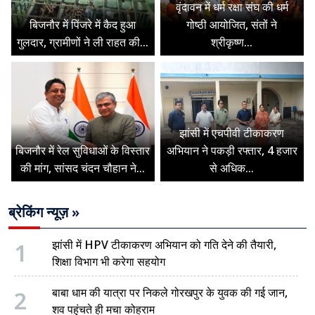
वृंदावन में धर्म रक्षा संघ की धर्म
बिजनौर में पिंजरे में कैद हुआ
गोष्ठी आयोजित, संतों ने
गुलदार, ग्रामीणों ने ली राहत की...
श्रीकृष्ण...
झांसी में एचपीवी टीकाकरण
बिजनौर में रेल सुविधाओं के विस्तार
अभियान ने पकड़ी रफ्तार, 4 हजार
की मांग, सांसद चंदन चौहान ने...
से अधिक...
ब्रेकिंग न्यूज़ »
1
झांसी में HPV टीकाकरण अभियान को गति देने की तैयारी,
शिक्षा विभाग भी करेगा सहयोग
2
बाबा धाम की यात्रा पर निकले गोरखपुर के युवक की गई जान,
शव पहुंचते ही मचा कोहराम