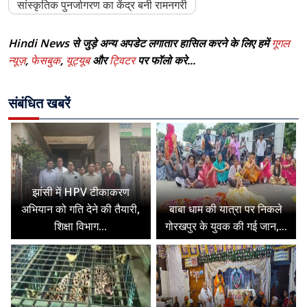
सांस्कृतिक पुनर्जागरण का केंद्र बनी रामनगरी
Hindi News से जुड़े अन्य अपडेट लगातार हासिल करने के लिए हमें
गूगल
न्यूज़
,
फेसबुक
,
यूट्यूब
और
ट्विटर
पर फॉलो करे...
संबंधित खबरें
झांसी में HPV टीकाकरण
अभियान को गति देने की तैयारी,
बाबा धाम की यात्रा पर निकले
शिक्षा विभाग...
गोरखपुर के युवक की गई जान,...